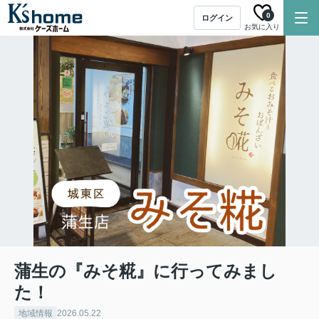
0
ログイン
お気に入り
蒲生の『みそ糀』に行ってみまし
た！
地域情報
2026.05.22