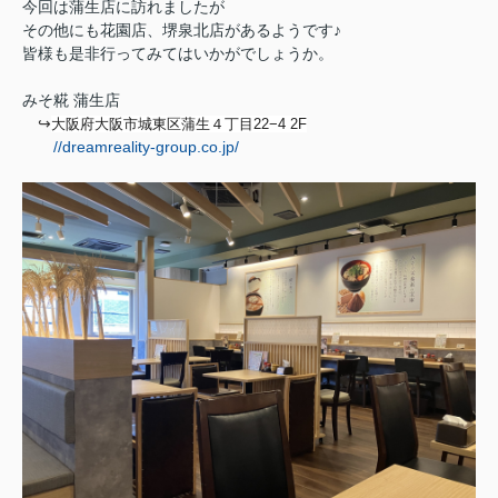
今回は蒲生店に訪れましたが
その他にも花園店、堺泉北店があるようです♪
皆様も是非行ってみてはいかがでしょうか。
みそ糀 蒲生店
↪︎
大阪府大阪市城東区蒲生４丁目22−4 2F
//dreamreality-group.co.jp/