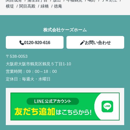
関目成育
蒲生四丁目
放出
今福鶴見
鴫野
ＪＲ野江
横堤
関目高殿
緑橋
徳庵
株式会社ケーズホーム
0120-920-616
お問い合わせ
〒538-0053
大阪府大阪市鶴見区鶴見５丁目1-10
営業時間：
09：00～18：00
定休日：
毎週火・水曜日