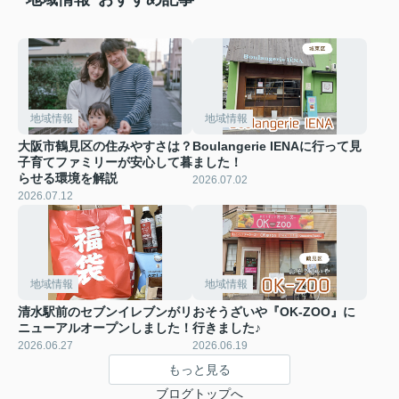
地域情報
地域情報
大阪市鶴見区の住みやすさは？
Boulangerie IENAに行って見
子育てファミリーが安心して暮
ました！
らせる環境を解説
2026.07.02
2026.07.12
地域情報
地域情報
清水駅前のセブンイレブンがリ
おそうざいや『OK-ZOO』に
ニューアルオープンしました！
行きました♪
2026.06.27
2026.06.19
もっと見る
ブログトップへ