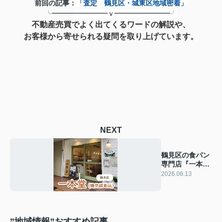
前回の記事：
「査定 鶴見区・城東区地域密着」
╰━━━
━━
━━━ｖ━━
━━
━━━━╯
不動産売買でよく出てくるワードの解説や、
お客様から寄せられる疑問を取り上げています。
NEXT
鶴見区の食パン
専門店『一本
堂』に行ってみ
2026.06.13
ました！
”地域情報”おすすめ記事