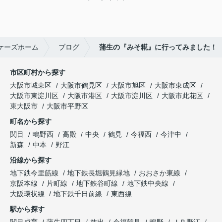
ケーズホーム
ブログ
蒲生の『みそ糀』に行ってみました！
市区町村から探す
大阪市城東区
大阪市鶴見区
大阪市旭区
大阪市東成区
大阪市東淀川区
大阪市港区
大阪市淀川区
大阪市此花区
東大阪市
大阪市平野区
町名から探す
関目
鴫野西
高殿
中央
鶴見
今福西
今津中
新森
中本
野江
沿線から探す
地下鉄今里筋線
地下鉄長堀鶴見緑地
おおさか東線
京阪本線
片町線
地下鉄谷町線
地下鉄中央線
大阪環状線
地下鉄千日前線
東西線
駅から探す