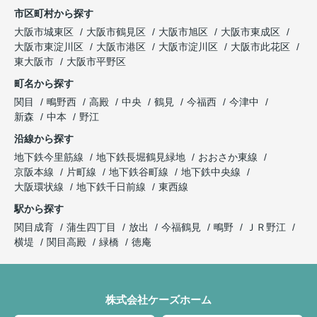
市区町村から探す
大阪市城東区
大阪市鶴見区
大阪市旭区
大阪市東成区
大阪市東淀川区
大阪市港区
大阪市淀川区
大阪市此花区
東大阪市
大阪市平野区
町名から探す
関目
鴫野西
高殿
中央
鶴見
今福西
今津中
新森
中本
野江
沿線から探す
地下鉄今里筋線
地下鉄長堀鶴見緑地
おおさか東線
京阪本線
片町線
地下鉄谷町線
地下鉄中央線
大阪環状線
地下鉄千日前線
東西線
駅から探す
関目成育
蒲生四丁目
放出
今福鶴見
鴫野
ＪＲ野江
横堤
関目高殿
緑橋
徳庵
株式会社ケーズホーム