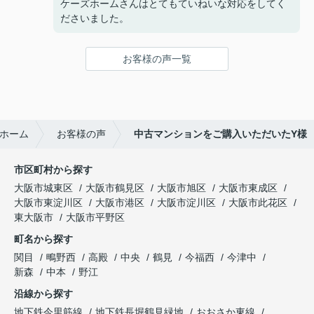
ケーズホームさんはとてもていねいな対応をしてく
ださいました。
お客様の声一覧
ホーム
お客様の声
中古マンションをご購入いただいたY様
市区町村から探す
大阪市城東区
大阪市鶴見区
大阪市旭区
大阪市東成区
大阪市東淀川区
大阪市港区
大阪市淀川区
大阪市此花区
東大阪市
大阪市平野区
町名から探す
関目
鴫野西
高殿
中央
鶴見
今福西
今津中
新森
中本
野江
沿線から探す
地下鉄今里筋線
地下鉄長堀鶴見緑地
おおさか東線