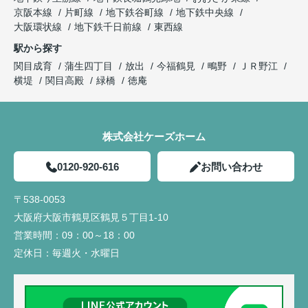
京阪本線
片町線
地下鉄谷町線
地下鉄中央線
大阪環状線
地下鉄千日前線
東西線
駅から探す
関目成育
蒲生四丁目
放出
今福鶴見
鴫野
ＪＲ野江
横堤
関目高殿
緑橋
徳庵
株式会社ケーズホーム
0120-920-616
お問い合わせ
〒538-0053
大阪府大阪市鶴見区鶴見５丁目1-10
営業時間：
09：00～18：00
定休日：
毎週火・水曜日