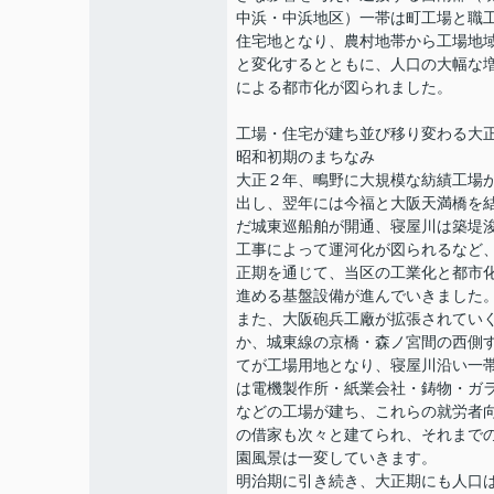
中浜・中浜地区）一帯は町工場と職
住宅地となり、農村地帯から工場地
と変化するとともに、人口の大幅な
による都市化が図られました。
工場・住宅が建ち並び移り変わる大
昭和初期のまちなみ
大正２年、鴫野に大規模な紡績工場
出し、翌年には今福と大阪天満橋を
だ城東巡船舶が開通、寝屋川は築堤
工事によって運河化が図られるなど
正期を通じて、当区の工業化と都市
進める基盤設備が進んでいきました
また、大阪砲兵工廠が拡張されてい
か、城東線の京橋・森ノ宮間の西側
てが工場用地となり、寝屋川沿い一
は電機製作所・紙業会社・鋳物・ガ
などの工場が建ち、これらの就労者
の借家も次々と建てられ、それまで
園風景は一変していきます。
明治期に引き続き、大正期にも人口