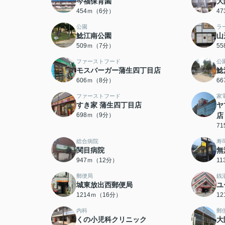
今福保育園
大
454ｍ（6分）
4
公園
ラ
鯰江南公園
山
509ｍ（7分）
5
ファーストフード
公
モスバーガー蒲生四丁目店
鯰
606ｍ（8分）
6
ファーストフード
家
すき家 蒲生四丁目店
ヤ
698ｍ（9分）
店
7
総合病院
寿
関目病院
無
947ｍ（12分）
1
郵便局
銭
城東放出西郵便局
ユ
1214ｍ（16分）
1
内科
郵
くの小児科クリニック
大