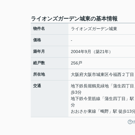
ライオンズガーデン城東の基本情報
物件名
ライオンズガーデン城東
価格
-
築年月
2004年9月（築21年）
総戸数
256戸
所在地
大阪府
大阪市城東区
今福西
２丁目
交通
地下鉄長堀鶴見緑地
「
蒲生四丁目
歩3分
地下鉄今里筋線
「
蒲生四丁目
」駅
分
おおさか東線
「
鴫野
」駅 徒歩13