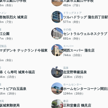
阪市立鯰江小学校
大阪市立鯰江中学校
73ｍ（6分）
482ｍ（7分）
ーメン
ドラッグストア
形無双烈火 城東店
ツルハドラッグ 蒲生四丁目
58ｍ（7分）
577ｍ（8分）
園
その他
江公園
セントラルウェルネスクラブ
67ｍ（9分）
691ｍ（9分）
電製品
スーパー
マダデンキ テックランド今福東
関西スーパー 蒲生店
744ｍ（10分）
15ｍ（9分）
司
温泉
添 くら寿司 城東今福店
志宜野華厳温泉
134ｍ（15分）
1136ｍ（15分）
湯
ホームセンター
ートピア白玉温泉
ホームセンターコーナン関目
216ｍ（16分）
1244ｍ（16分）
便局
書店
阪城東郵便局
正和堂書店 鶴見店