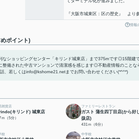
てターミナル化が進みました。
『大阪市城東区：区の歴史』 より
情報
めポイント)
なショッピングセンター「キリンド城東店」まで375mです◎15階建
に整備された中古マンションで清潔感を感じます◎不動産情報のことな
、若しくはinfo@kshome21.netまでお問い合わせください(*^^*)
活雑貨店
ファミリーレストラン
irindo(キリンド) 城東店
ガスト 蒲生四丁目店(から好
77ｍ（5分）
扱店)
431ｍ（6分）
学校
中学校