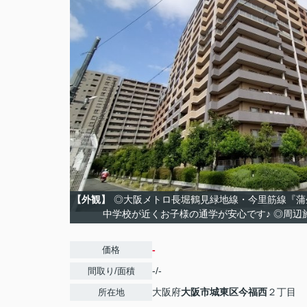
【外観】
◎大阪メトロ長堀鶴見緑地線・今里筋線『蒲
中学校が近くお子様の通学が安心です♪ ◎周辺
-
価格
-/-
間取り/面積
大阪府
大阪市城東区
今福西
２丁目
所在地