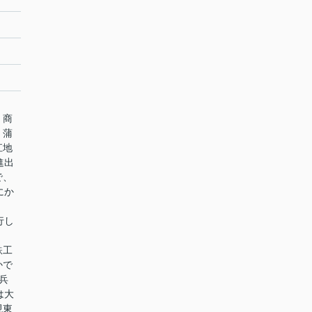
・商
・蒲
江地
進出
で、
にか
行し
鉄工
かで
兵
は大
現東