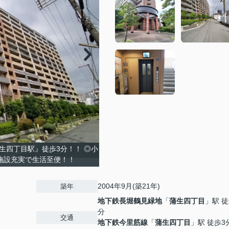
生四丁目駅』徒歩3分！！ ◎小
施設充実で生活至便！！
2004年9月(築21年)
築年
地下鉄長堀鶴見緑地
「
蒲生四丁目
」駅 徒
分
交通
地下鉄今里筋線
「
蒲生四丁目
」駅 徒歩3