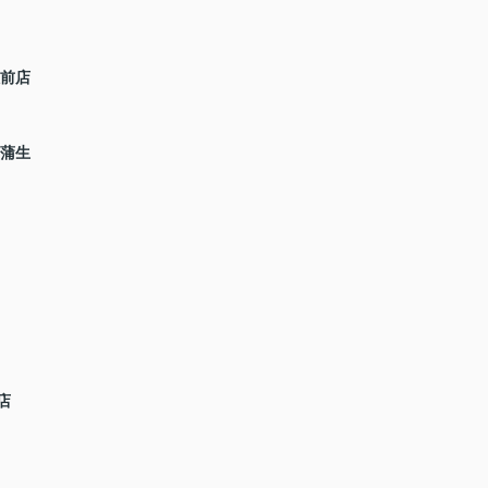
駅前店
 蒲生
店