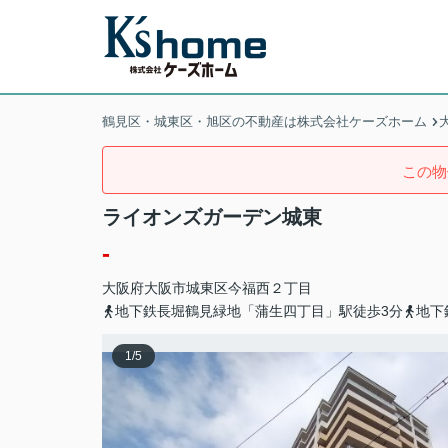
鶴見区・城東区・旭区の不動産は株式会社ケーズホーム
この物
ライオンズガーデン城東
-
大阪府
大阪市城東区
今福西
２丁目
地下鉄長堀鶴見緑地「蒲生四丁目」駅徒歩3分
地下
1
/
5