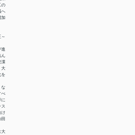
工の
域へ
増加
正～
が進
結ん
浚渫
、大
化を
。
くな
すべ
帯に
ラス
向け
の田
は大