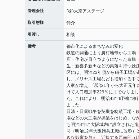
管理会社
(株)大京アステージ
取引態様
仲介
引渡し
相談
備考
都市化によるまちなみの変化
鉄道の開通により農村地帯から工場
店・住宅が目立つようになった京橋
生・新喜多新田などの集落を持つ鯰
区には、明治23年頃から硝子工場が
し、メリヤス工場なども増加する中
人家が増え、明治21年から大正元年
けて人口増加率229％にまでなりまし
た。これにより、明治43年町制に移
ました。
日清・日露戦争を契機を紡績工場・
場などの大工場が操業をはじめ、な
も明治3年に大阪城内に設立された造
司（明治12年大阪砲兵工廠に改称）
きな影響を与え、近接する西南部（