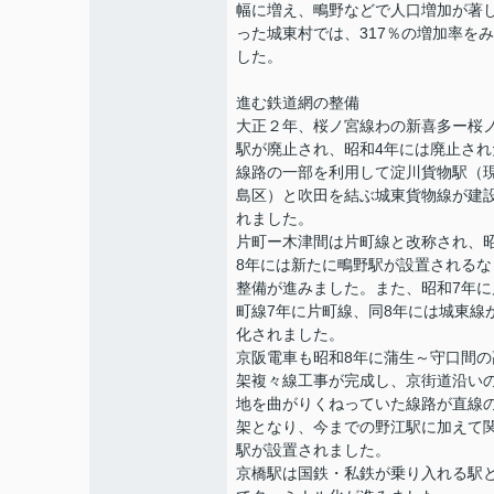
幅に増え、鴫野などで人口増加が著
った城東村では、317％の増加率を
した。
進む鉄道網の整備
大正２年、桜ノ宮線わの新喜多ー桜
駅が廃止され、昭和4年には廃止され
線路の一部を利用して淀川貨物駅（
島区）と吹田を結ぶ城東貨物線が建
れました。
片町ー木津間は片町線と改称され、
8年には新たに鴫野駅が設置されるな
整備が進みました。また、昭和7年に
町線7年に片町線、同8年には城東線
化されました。
京阪電車も昭和8年に蒲生～守口間の
架複々線工事が完成し、京街道沿い
地を曲がりくねっていた線路が直線
架となり、今までの野江駅に加えて
駅が設置されました。
京橋駅は国鉄・私鉄が乗り入れる駅