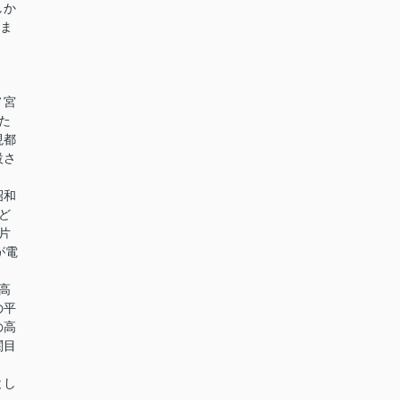
しか
みま
ノ宮
た
現都
設さ
昭和
ど
片
が電
高
の平
の高
関目
とし