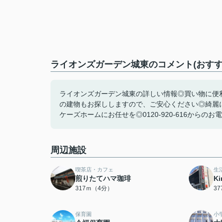
ライオンズガーデン城東のコメント(おすす
ライオンズガーデン城東の詳しい情報◎買い物に便利
の建物もお探ししますので、ご安心ください◎綺麗
ケーズホームにお任せを◎0120-920-616からのお電話
周辺施設
喫茶店・カフェ
生
煎りたてハマ珈琲
K
317ｍ（4分）
3
保育園
小