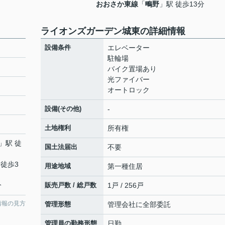
おおさか東線
「
鴫野
」駅 徒歩13分
ライオンズガーデン城東の詳細情報
設備条件
エレベーター
駐輪場
バイク置場あり
光ファイバー
オートロック
設備(その他)
-
土地権利
所有権
」駅 徒
国土法届出
不要
 徒歩3
用途地域
第一種住居
分
販売戸数 / 総戸数
1戸 / 256戸
情報の見方
管理形態
管理会社に全部委託
管理員の勤務形態
日勤