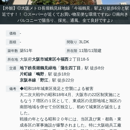
【外観】◎大阪メトロ長堀鶴見緑地線「今福鶴見」駅より徒歩6分と駅
近です！！ ◎スーパーが近くてお買い物至便な環境ですね♪ ◎南向き
バルコニーで陽当り、採光、通風、全て良好ですよ♪
-
価格
-
3LDK
面積
間取り
築51年
11階/11階建
築年数
所在階
大阪府
大阪市城東区
今福西
２丁目18-5
所在地
地下鉄長堀鶴見緑地
「
蒲生四丁目
」駅 徒歩8分
交通
片町線
「
鴫野
」駅 徒歩18分
京阪本線
「
野江
」駅 徒歩22分
◆昭和18年城東区発足と空襲による被害
備考
大二次大戦中の昭和18年4月、大阪市の22区制実施にと
もなう７増区の１区として、東成区の北部地域と旭区の
南部地域を併せて分区独立し、初めて城東区が誕生しま
した。
戦後の年となる昭和２０年には、当区及び東・都島・東
成各区の軍事施設が爆撃されました。特に大阪砲兵工廠