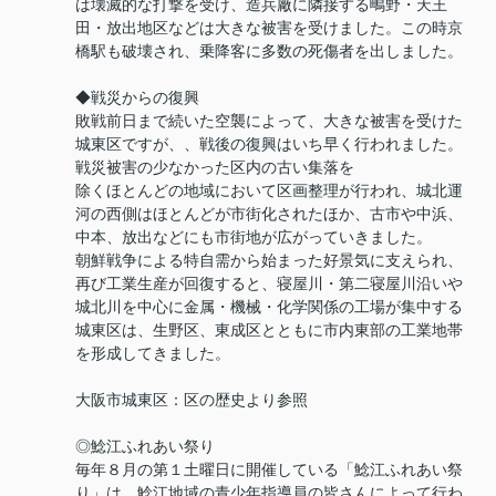
は壊滅的な打撃を受け、造兵廠に隣接する鴫野・天王
田・放出地区などは大きな被害を受けました。この時京
橋駅も破壊され、乗降客に多数の死傷者を出しました。
◆戦災からの復興
敗戦前日まで続いた空襲によって、大きな被害を受けた
城東区ですが、、戦後の復興はいち早く行われました。
戦災被害の少なかった区内の古い集落を
除くほとんどの地域において区画整理が行われ、城北運
河の西側はほとんどが市街化されたほか、古市や中浜、
中本、放出などにも市街地が広がっていきました。
朝鮮戦争による特自需から始まった好景気に支えられ、
再び工業生産が回復すると、寝屋川・第二寝屋川沿いや
城北川を中心に金属・機械・化学関係の工場が集中する
城東区は、生野区、東成区とともに市内東部の工業地帯
を形成してきました。
大阪市城東区：区の歴史より参照
◎鯰江ふれあい祭り
毎年８月の第１土曜日に開催している「鯰江ふれあい祭
り」は、鯰江地域の青少年指導員の皆さんによって行わ