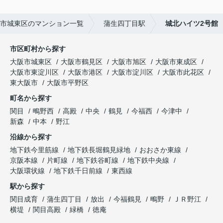
市城東区のマンション一覧
蒲生四丁目駅
城北ハイツ2号館
市区町村から探す
大阪市城東区
大阪市鶴見区
大阪市旭区
大阪市東成区
大阪市東淀川区
大阪市港区
大阪市淀川区
大阪市此花区
東大阪市
大阪市平野区
町名から探す
関目
鴫野西
高殿
中央
鶴見
今福西
今津中
新森
中本
野江
沿線から探す
地下鉄今里筋線
地下鉄長堀鶴見緑地
おおさか東線
京阪本線
片町線
地下鉄谷町線
地下鉄中央線
大阪環状線
地下鉄千日前線
東西線
駅から探す
関目成育
蒲生四丁目
放出
今福鶴見
鴫野
ＪＲ野江
横堤
関目高殿
緑橋
徳庵