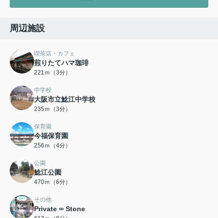
周辺施設
喫茶店・カフェ
煎りたてハマ珈琲
221ｍ（3分）
中学校
大阪市立鯰江中学校
235ｍ（3分）
保育園
今福保育園
256ｍ（4分）
公園
鯰江公園
470ｍ（6分）
その他
Private ∞ Stone