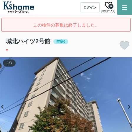
0
ログイン
お気に入り
この物件の募集は終了しました。
城北ハイツ2号館
空室0
-
1
/
3