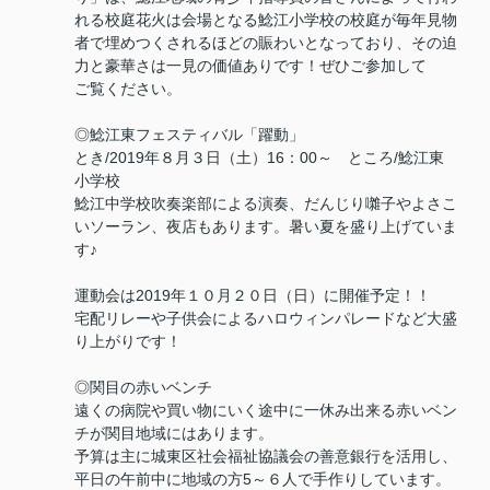
れる校庭花火は会場となる鯰江小学校の校庭が毎年見物
者で埋めつくされるほどの賑わいとなっており、その迫
力と豪華さは一見の価値ありです！ぜひご参加して
ご覧ください。
◎鯰江東フェスティバル「躍動」
とき/2019年８月３日（土）16：00～ ところ/鯰江東
小学校
鯰江中学校吹奏楽部による演奏、だんじり囃子やよさこ
いソーラン、夜店もあります。暑い夏を盛り上げていま
す♪
運動会は2019年１０月２０日（日）に開催予定！！
宅配リレーや子供会によるハロウィンパレードなど大盛
り上がりです！
◎関目の赤いベンチ
遠くの病院や買い物にいく途中に一休み出来る赤いベン
チが関目地域にはあります。
予算は主に城東区社会福祉協議会の善意銀行を活用し、
平日の午前中に地域の方5～６人で手作りしています。