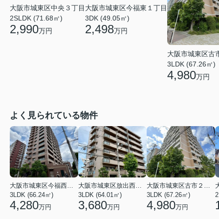
大阪市城東区今福東１丁目
大阪市城東区中央３丁目
3DK (49.05㎡)
2SLDK (71.68㎡)
2,498
2,990
万円
万円
大阪市城東区古
3LDK (67.26㎡)
4,980
万円
よく見られている物件
大阪市城東区今福西６丁目
大阪市城東区放出西１丁目
大阪市城東区古市２丁目
3LDK (66.24㎡)
3LDK (64.01㎡)
3LDK (67.26㎡)
2
4,280
3,680
4,980
万円
万円
万円