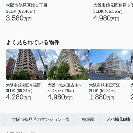
大阪市鶴見区鶴見５
大阪市鶴見区緑１丁目
3LDK (66.36㎡)
3LDK (62.48㎡)
4,980
3,580
万円
万円
よく見られている物件
大阪市城東区今福西６丁目
大阪市城東区古市２丁目
大阪市城東区野江１丁目
3LDK (66.24㎡)
3LDK (67.26㎡)
2LDK (51.84㎡)
4,280
4,980
1,880
万円
万円
万円
大阪市鶴見区のマンション一覧
横堤駅
ノバ鶴見B棟