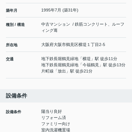
1995年7月 (築31年)
築年月
中古マンション / 鉄筋コンクリート、ルーフ
種別 / 構造
ィング葺
大阪府
大阪市鶴見区
横堤
１丁目2-5
所在地
地下鉄長堀鶴見緑地
「
横堤
」駅 徒歩11分
交通
地下鉄長堀鶴見緑地
「
今福鶴見
」駅 徒歩13分
片町線
「
放出
」駅 徒歩21分
設備条件
陽当り良好
設備条件
リフォーム済
ファミリー向け
室内洗濯機置場