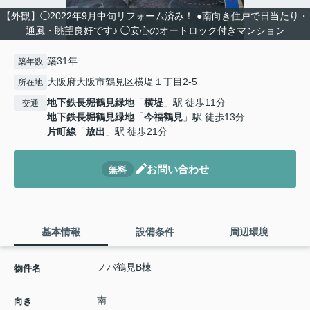
【外観】◯2022年9月中旬リフォーム済み！ ●南向き住戸で日当たり・
通風・眺望良好です♪ ◯安心のオートロック付きマンション
築31年
築年数
大阪府大阪市鶴見区横堤１丁目2-5
所在地
地下鉄長堀鶴見緑地
「
横堤
」駅 徒歩11分
交通
地下鉄長堀鶴見緑地
「
今福鶴見
」駅 徒歩13分
片町線
「
放出
」駅 徒歩21分
お問い合わせ
無料
基本情報
設備条件
周辺環境
ノバ鶴見B棟
物件名
南
向き