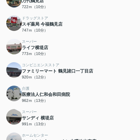
万代鶴見店
722ｍ（10分）
ドラッグストア
スギ薬局 今福鶴見店
747ｍ（10分）
スーパー
ライフ横堤店
773ｍ（10分）
コンビニエンスストア
ファミリーマート 鶴見諸口一丁目店
920ｍ（12分）
介護
医療法人仁和会和田病院
962ｍ（13分）
スーパー
サンディ 横堤店
991ｍ（13分）
ホームセンター