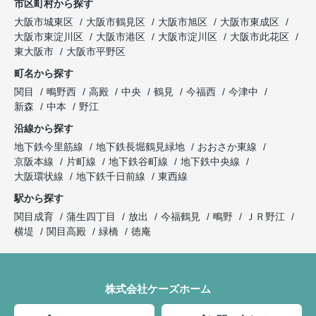
市区町村から探す
大阪市城東区
大阪市鶴見区
大阪市旭区
大阪市東成区
大阪市東淀川区
大阪市港区
大阪市淀川区
大阪市此花区
東大阪市
大阪市平野区
町名から探す
関目
鴫野西
高殿
中央
鶴見
今福西
今津中
新森
中本
野江
沿線から探す
地下鉄今里筋線
地下鉄長堀鶴見緑地
おおさか東線
京阪本線
片町線
地下鉄谷町線
地下鉄中央線
大阪環状線
地下鉄千日前線
東西線
駅から探す
関目成育
蒲生四丁目
放出
今福鶴見
鴫野
ＪＲ野江
横堤
関目高殿
緑橋
徳庵
株式会社ケーズホーム