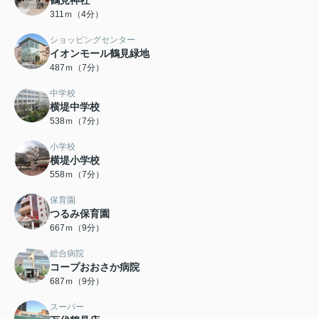
鶴見神社
311ｍ（4分）
ショッピングセンター
イオンモール鶴見緑地
487ｍ（7分）
中学校
横堤中学校
538ｍ（7分）
小学校
横堤小学校
558ｍ（7分）
保育園
つるみ保育園
667ｍ（9分）
総合病院
コープおおさか病院
687ｍ（9分）
スーパー