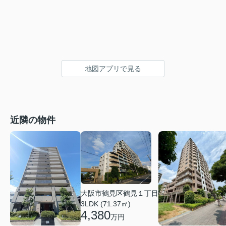
地図アプリで見る
近隣の物件
大阪市鶴見区鶴見１丁目
3LDK (71.37㎡)
4,380
万円