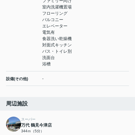
ファミリー向け
室内洗濯機置場
フローリング
バルコニー
エレベーター
電気有
食器洗い乾燥機
対面式キッチン
バス・トイレ別
洗面台
浴槽
-
設備(その他)
周辺施設
スーパー
万代 鶴見今津店
344ｍ（5分）