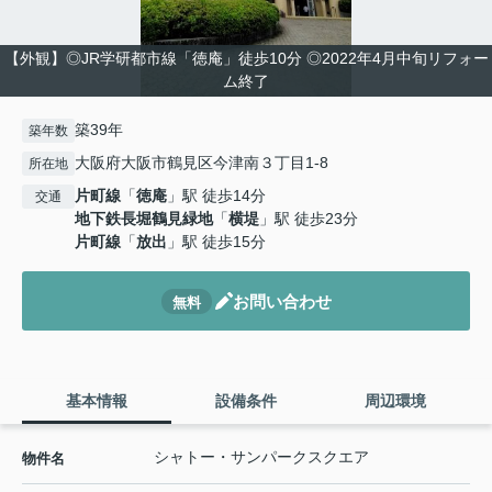
【外観】◎JR学研都市線「徳庵」徒歩10分 ◎2022年4月中旬リフォー
ム終了
築39年
築年数
大阪府大阪市鶴見区今津南３丁目1-8
所在地
片町線
「
徳庵
」駅 徒歩14分
交通
地下鉄長堀鶴見緑地
「
横堤
」駅 徒歩23分
片町線
「
放出
」駅 徒歩15分
お問い合わせ
無料
基本情報
設備条件
周辺環境
シャトー・サンパークスクエア
物件名