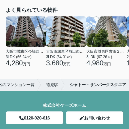
よく見られている物件
大阪市城東区今福西６丁目
大阪市城東区放出西１丁目
大阪市城東区古市２丁目
3LDK (66.24㎡)
3LDK (64.01㎡)
3LDK (67.26㎡)
2
4,280
3,680
4,980
万円
万円
万円
区のマンション一覧
徳庵駅
シャトー・サンパークスクエア
株式会社ケーズホーム
0120-920-616
お問い合わせ