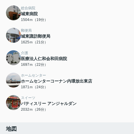
総合病院
城東病院
1504ｍ（19分）
郵便局
城東諏訪郵便局
1625ｍ（21分）
介護
医療法人仁和会和田病院
1697ｍ（22分）
ホームセンター
ホームセンターコーナン内環放出東店
1871ｍ（24分）
スイーツ
パティスリー アンジャルダン
2032ｍ（26分）
地図