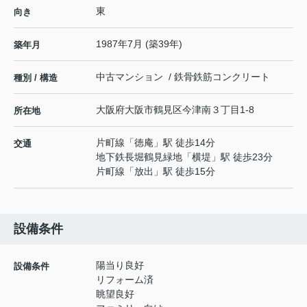
東
向き
1987年7月 (築39年)
築年月
中古マンション / 鉄骨鉄筋コンクリート
種別 / 構造
大阪府
大阪市鶴見区
今津南
３丁目1-8
所在地
片町線
「
徳庵
」駅 徒歩14分
交通
地下鉄長堀鶴見緑地
「
横堤
」駅 徒歩23分
片町線
「
放出
」駅 徒歩15分
設備条件
陽当り良好
設備条件
リフォーム済
眺望良好