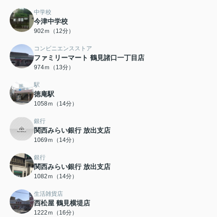
中学校
今津中学校
902ｍ（12分）
コンビニエンスストア
ファミリーマート 鶴見諸口一丁目店
974ｍ（13分）
駅
徳庵駅
1058ｍ（14分）
銀行
関西みらい銀行 放出支店
1069ｍ（14分）
銀行
関西みらい銀行 放出支店
1082ｍ（14分）
生活雑貨店
西松屋 鶴見横堤店
1222ｍ（16分）