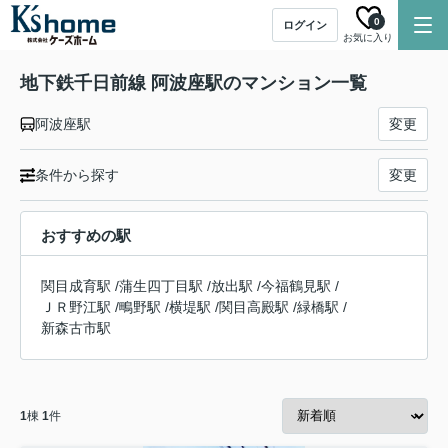
0
ログイン
お気に入り
地下鉄千日前線 阿波座駅のマンション一覧
阿波座駅
変更
条件から探す
変更
おすすめの駅
関目成育駅
/
蒲生四丁目駅
/
放出駅
/
今福鶴見駅
/
ＪＲ野江駅
/
鴫野駅
/
横堤駅
/
関目高殿駅
/
緑橋駅
/
新森古市駅
1
棟
1
件