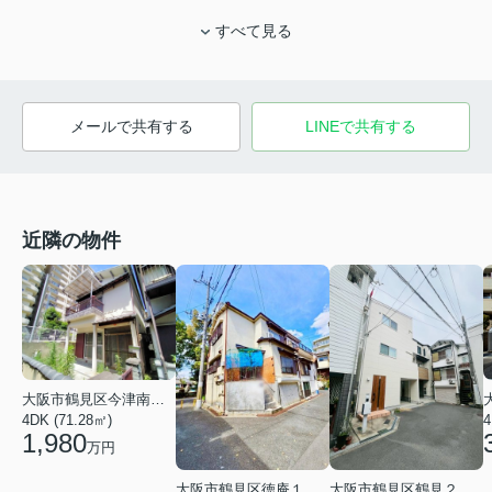
すべて見る
メールで共有する
LINEで共有する
近隣の物件
大阪市鶴見区今津南３丁目
4DK (71.28㎡)
4
1,980
万円
大阪市鶴見区徳庵１丁目
大阪市鶴見区鶴見２丁目