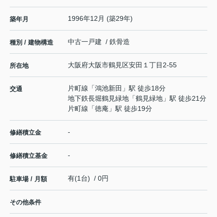
1996年12月 (築29年)
築年月
中古一戸建 / 鉄骨造
種別 / 建物構造
大阪府
大阪市鶴見区
安田
１丁目2-55
所在地
片町線
「
鴻池新田
」駅 徒歩18分
交通
地下鉄長堀鶴見緑地
「
鶴見緑地
」駅 徒歩21分
片町線
「
徳庵
」駅 徒歩19分
-
修繕積立金
-
修繕積立基金
有(1台) / 0円
駐車場 / 月額
その他条件