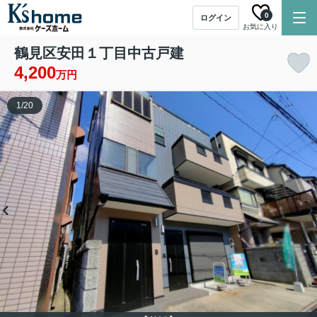
0
ログイン
お気に入り
鶴見区安田１丁目中古戸建
4,200
万円
1
/
20