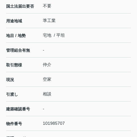
不要
国土法届出要否
準工業
用途地域
宅地 / 平坦
地目 / 地勢
-
管理組合有無
仲介
取引態様
空家
現況
相談
引渡し
-
建築確認番号
101985707
物件番号