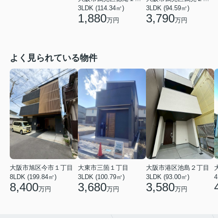
3LDK (114.34㎡)
3LDK (94.59㎡)
1,880
3,790
万円
万円
よく見られている物件
大阪市旭区今市１丁目
大東市三箇１丁目
大阪市港区池島２丁目
8LDK (199.84㎡)
3LDK (100.79㎡)
3LDK (93.00㎡)
4
8,400
3,680
3,580
万円
万円
万円