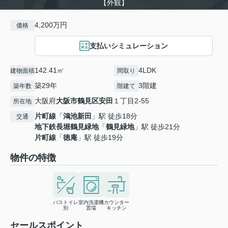
【外観】
4,200万円
価格
支払いシミュレーション
142.41㎡
4LDK
建物面積
間取り
築29年
3階建
築年数
階建て
大阪府
大阪市鶴見区
安田
１丁目2-55
所在地
片町線
「
鴻池新田
」駅 徒歩18分
交通
地下鉄長堀鶴見緑地
「
鶴見緑地
」駅 徒歩21分
片町線
「
徳庵
」駅 徒歩19分
物件の特徴
バストイレ
室内洗濯機
カウンター
別
置場
キッチン
セールスポイント