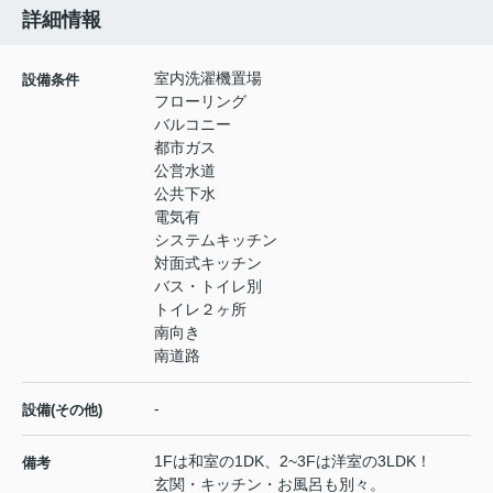
詳細情報
室内洗濯機置場
設備条件
フローリング
バルコニー
都市ガス
公営水道
公共下水
電気有
システムキッチン
対面式キッチン
バス・トイレ別
トイレ２ヶ所
南向き
南道路
-
設備(その他)
1Fは和室の1DK、2~3Fは洋室の3LDK！
備考
玄関・キッチン・お風呂も別々。