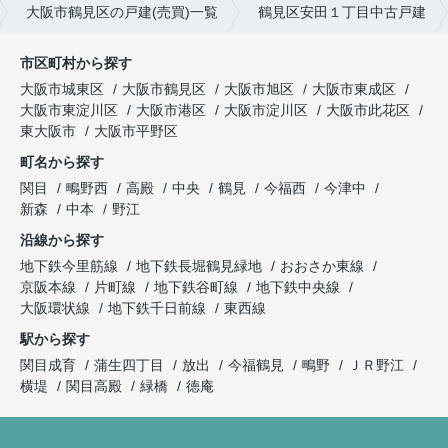
大阪市鶴見区の戸建(売買)一覧
鶴見区安田１丁目中古戸建
市区町村から探す
大阪市城東区
大阪市鶴見区
大阪市旭区
大阪市東成区
大阪市東淀川区
大阪市港区
大阪市淀川区
大阪市此花区
東大阪市
大阪市平野区
町名から探す
関目
鴫野西
高殿
中央
鶴見
今福西
今津中
新森
中本
野江
沿線から探す
地下鉄今里筋線
地下鉄長堀鶴見緑地
おおさか東線
京阪本線
片町線
地下鉄谷町線
地下鉄中央線
大阪環状線
地下鉄千日前線
東西線
駅から探す
関目成育
蒲生四丁目
放出
今福鶴見
鴫野
ＪＲ野江
横堤
関目高殿
緑橋
徳庵