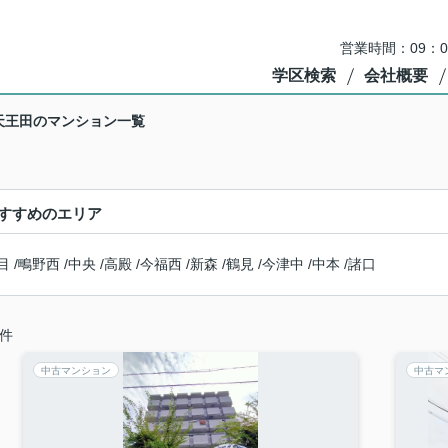
営業時間：09：
学区検索
会社概要
天王田のマンション一覧
すすめのエリア
目
/
鴫野西
/
中央
/
高殿
/
今福西
/
新森
/
鶴見
/
今津中
/
中本
/
諸口
件
中古マンション
中古マ