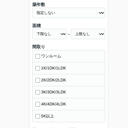
築年数
面積
～
間取り
ワンルーム
1K/1DK/1LDK
2K/2DK/2LDK
3K/3DK/3LDK
4K/4DK/4LDK
5K以上