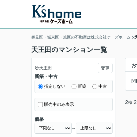
鶴見区・城東区・旭区の不動産は株式会社ケーズホーム
天王田のマンション一覧
お
天王田
変更
新築・中古
関
指定しない
新築
中古
2
2
棟
販売中のみ表示
価格
～