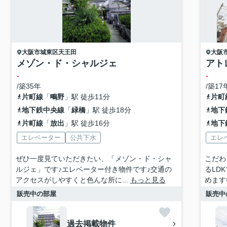
大阪市城東区
天王田
大阪
メゾン・ド・シャルジェ
アト
-
-
/築35年
/築17
片町線
「
鴫野
」駅 徒歩11分
片町
地下鉄中央線
「
緑橋
」駅 徒歩18分
地下
片町線
「
放出
」駅 徒歩16分
地下
エレベーター
公共下水
エレ
ぜひ一度見ていただきたい、「メゾン・ド・シャ
こだわ
ルジェ」です♪エレベーター付き物件です♪交通の
るLD
アクセスがしやすくと色んな所に...
もっと見る
めます
販売中の部屋
販売中
過去掲載物件