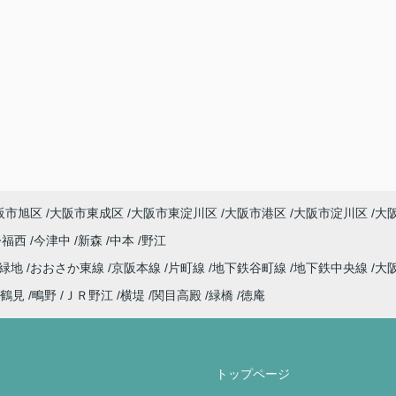
阪市旭区
大阪市東成区
大阪市東淀川区
大阪市港区
大阪市淀川区
大
今福西
今津中
新森
中本
野江
見緑地
おおさか東線
京阪本線
片町線
地下鉄谷町線
地下鉄中央線
大
鶴見
鴫野
ＪＲ野江
横堤
関目高殿
緑橋
徳庵
トップページ