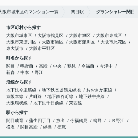
大阪市城東区のマンション一覧
関目駅
グランシャレー関目
市区町村から探す
大阪市城東区
大阪市鶴見区
大阪市旭区
大阪市東成区
大阪市東淀川区
大阪市港区
大阪市淀川区
大阪市此花区
東大阪市
大阪市平野区
町名から探す
関目
鴫野西
高殿
中央
鶴見
今福西
今津中
新森
中本
野江
沿線から探す
地下鉄今里筋線
地下鉄長堀鶴見緑地
おおさか東線
京阪本線
片町線
地下鉄谷町線
地下鉄中央線
大阪環状線
地下鉄千日前線
東西線
駅から探す
関目成育
蒲生四丁目
放出
今福鶴見
鴫野
ＪＲ野江
横堤
関目高殿
緑橋
徳庵