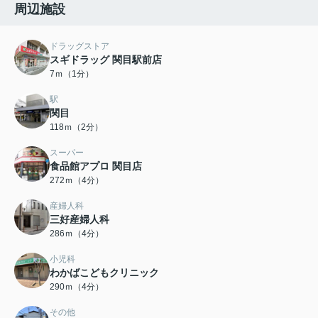
周辺施設
ドラッグストア
スギドラッグ 関目駅前店
7ｍ（1分）
駅
関目
118ｍ（2分）
スーパー
食品館アプロ 関目店
272ｍ（4分）
産婦人科
三好産婦人科
286ｍ（4分）
小児科
わかばこどもクリニック
290ｍ（4分）
その他