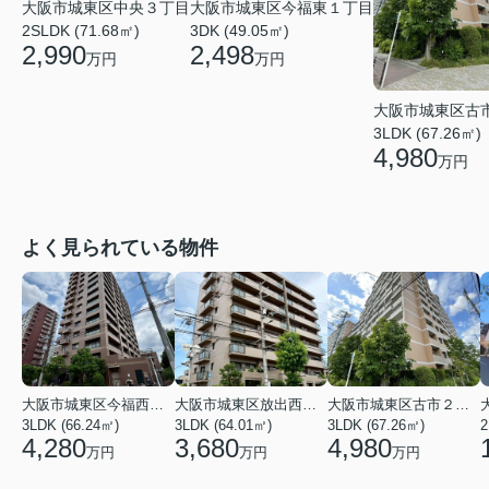
大阪市城東区今福東１丁目
大阪市城東区中央３丁目
3DK (49.05㎡)
2SLDK (71.68㎡)
2,498
2,990
万円
万円
大阪市城東区古
3LDK (67.26㎡)
4,980
万円
よく見られている物件
大阪市城東区今福西６丁目
大阪市城東区放出西１丁目
大阪市城東区古市２丁目
3LDK (66.24㎡)
3LDK (64.01㎡)
3LDK (67.26㎡)
2
4,280
3,680
4,980
万円
万円
万円