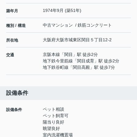
1974年9月 (築51年)
築年月
中古マンション / 鉄筋コンクリート
種別 / 構造
大阪府
大阪市城東区
関目
５丁目12-2
所在地
京阪本線
「
関目
」駅 徒歩2分
交通
地下鉄今里筋線
「
関目成育
」駅 徒歩2分
地下鉄谷町線
「
関目高殿
」駅 徒歩7分
設備条件
ペット相談
設備条件
ペット飼育可
陽当り良好
眺望良好
室内洗濯機置場