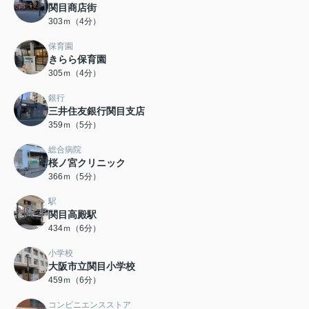
関目商店街
303ｍ（4分）
保育園
きらら保育園
305ｍ（4分）
銀行
三井住友銀行関目支店
359ｍ（5分）
総合病院
桜ノ宮クリニック
366ｍ（5分）
駅
関目高殿駅
434ｍ（6分）
小学校
大阪市立関目小学校
459ｍ（6分）
コンビニエンスストア