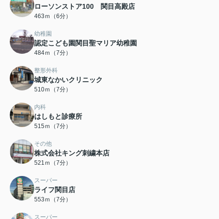
ローソンストア100 関目高殿店
463ｍ（6分）
幼稚園
認定こども園関目聖マリア幼稚園
484ｍ（7分）
整形外科
城東なかいクリニック
510ｍ（7分）
内科
はしもと診療所
515ｍ（7分）
その他
株式会社キング刺繍本店
521ｍ（7分）
スーパー
ライフ関目店
553ｍ（7分）
スーパー