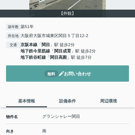
【外観】
築51年
築年数
大阪府大阪市城東区関目５丁目12-2
所在地
京阪本線
「
関目
」駅 徒歩2分
交通
地下鉄今里筋線
「
関目成育
」駅 徒歩2分
地下鉄谷町線
「
関目高殿
」駅 徒歩7分
お問い合わせ
無料
基本情報
設備条件
周辺環境
グランシャレー関目
物件名
南
向き