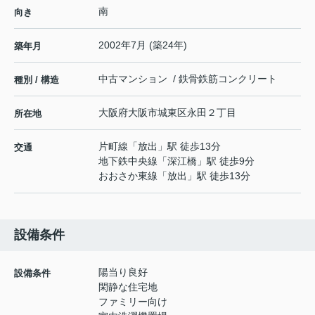
南
向き
2002年7月 (築24年)
築年月
中古マンション / 鉄骨鉄筋コンクリート
種別 / 構造
大阪府
大阪市城東区
永田
２丁目
所在地
片町線
「
放出
」駅 徒歩13分
交通
地下鉄中央線
「
深江橋
」駅 徒歩9分
おおさか東線
「
放出
」駅 徒歩13分
設備条件
陽当り良好
設備条件
閑静な住宅地
ファミリー向け