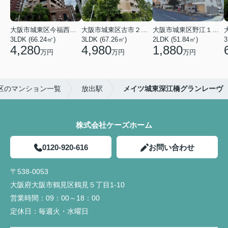
大阪市城東区今福西６丁目
大阪市城東区古市２丁目
大阪市城東区野江１丁目
3LDK (66.24㎡)
3LDK (67.26㎡)
2LDK (51.84㎡)
3
4,280
4,980
1,880
万円
万円
万円
区のマンション一覧
放出駅
メイツ城東深江橋グランレーヴ
株式会社ケーズホーム
0120-920-616
お問い合わせ
〒538-0053
大阪府大阪市鶴見区鶴見５丁目1-10
営業時間：
09：00～18：00
定休日：
毎週火・水曜日