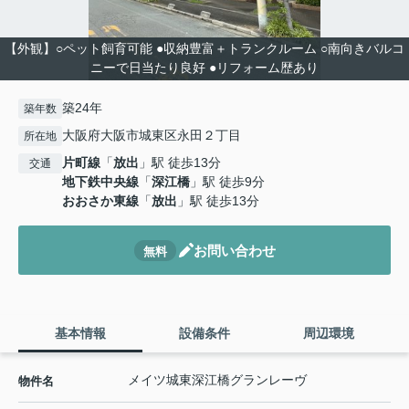
【外観】○ペット飼育可能 ●収納豊富＋トランクルーム ○南向きバルコ
ニーで日当たり良好 ●リフォーム歴あり
築24年
築年数
大阪府大阪市城東区永田２丁目
所在地
片町線
「
放出
」駅 徒歩13分
交通
地下鉄中央線
「
深江橋
」駅 徒歩9分
おおさか東線
「
放出
」駅 徒歩13分
お問い合わせ
無料
基本情報
設備条件
周辺環境
メイツ城東深江橋グランレーヴ
物件名