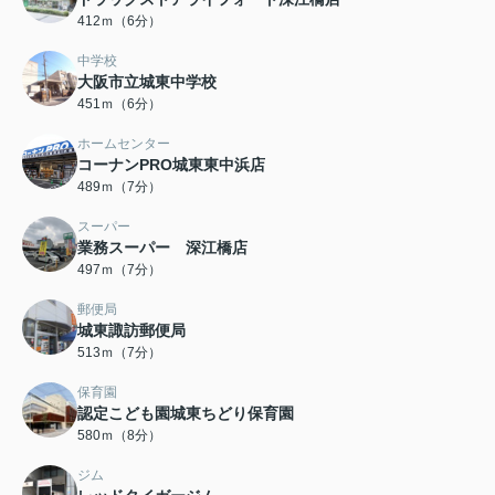
412ｍ（6分）
中学校
大阪市立城東中学校
451ｍ（6分）
ホームセンター
コーナンPRO城東東中浜店
489ｍ（7分）
スーパー
業務スーパー 深江橋店
497ｍ（7分）
郵便局
城東諏訪郵便局
513ｍ（7分）
保育園
認定こども園城東ちどり保育園
580ｍ（8分）
ジム