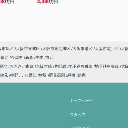
880
4,380
万円
万円
阪市旭区
大阪市東成区
大阪市東淀川区
大阪市港区
大阪市淀川区
大
今福西
今津中
新森
中本
野江
見緑地
おおさか東線
京阪本線
片町線
地下鉄谷町線
地下鉄中央線
大
鶴見
鴫野
ＪＲ野江
横堤
関目高殿
緑橋
徳庵
トップページ
スタッフ