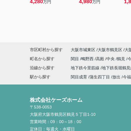
4,280
4,980
1,
万円
万円
市区町村から探す
大阪市城東区
大阪市鶴見区
大
町名から探す
関目
鴫野西
高殿
中央
鶴見
沿線から探す
地下鉄今里筋線
地下鉄長堀鶴
駅から探す
関目成育
蒲生四丁目
放出
今福
株式会社ケーズホーム
〒538-0053
大阪府大阪市鶴見区鶴見５丁目1-10
営業時間：
09：00～18：00
定休日：
毎週火・水曜日