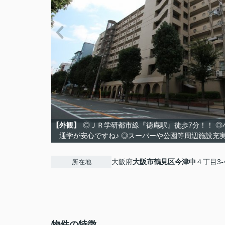
【外観】
◎ＪＲ学研都市線『徳庵駅』徒歩7分！！ ◎
通学が安心ですね♪ ◎スーパーや公園等周辺施設充
大阪府
大阪市鶴見区
今津中
４丁目3-
所在地
物件の特徴