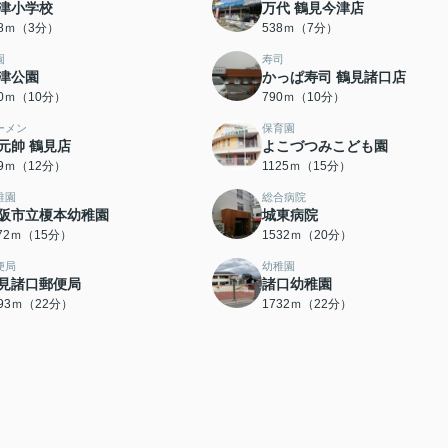
津小学校
万代 鶴見今津店
38ｍ（3分）
538ｍ（7分）
園
寿司
津公園
かっぱ寿司 鶴見諸口店
70ｍ（10分）
790ｍ（10分）
ーメン
保育園
元帥 鶴見店
よこづつみこども園
29ｍ（12分）
1125ｍ（15分）
稚園
総合病院
阪市立榎本幼稚園
城東病院
172ｍ（15分）
1532ｍ（20分）
便局
幼稚園
見諸口郵便局
諸口幼稚園
693ｍ（22分）
1732ｍ（22分）