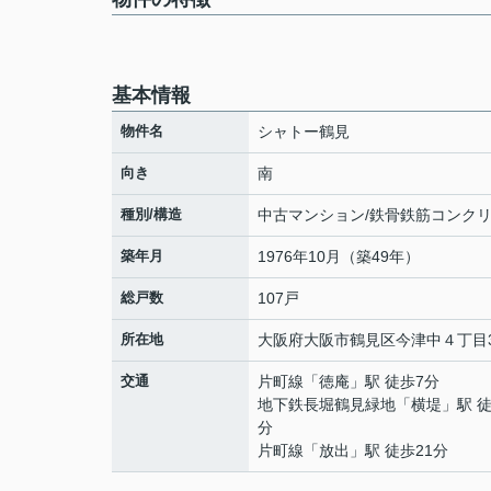
基本情報
物件名
シャトー鶴見
向き
南
種別/構造
中古マンション/鉄骨鉄筋コンク
築年月
1976年10月（築49年）
総戸数
107戸
所在地
大阪府
大阪市鶴見区
今津中
４丁目3
交通
片町線
「
徳庵
」駅 徒歩7分
地下鉄長堀鶴見緑地
「
横堤
」駅 徒
分
片町線
「
放出
」駅 徒歩21分