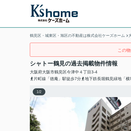
鶴見区・城東区・旭区の不動産は株式会社ケーズホーム
この物
シャトー鶴見の過去掲載物件情報
大阪府
大阪市鶴見区
今津中
４丁目3-4
片町線「徳庵」駅徒歩7分
地下鉄長堀鶴見緑地「横
1
/
2