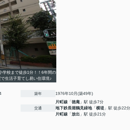
小学校まで徒歩1分！！6年間の
実で生活子育てし易い住環境♪
4
1976年10月(築49年)
築年
片町線
「
徳庵
」駅 徒歩7分
地下鉄長堀鶴見緑地
「
横堤
」駅 徒歩22
交通
片町線
「
放出
」駅 徒歩21分