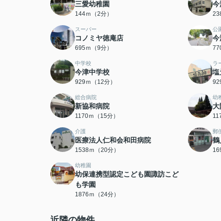
三愛幼稚園
今
144ｍ（2分）
2
スーパー
公
コノミヤ徳庵店
今
695ｍ（9分）
7
中学校
ラ
今津中学校
塩
929ｍ（12分）
9
総合病院
幼
新協和病院
大
1170ｍ（15分）
1
介護
郵
医療法人仁和会和田病院
鶴
1538ｍ（20分）
1
幼稚園
幼保連携型認定こども園諏訪こど
も学園
1876ｍ（24分）
近隣の物件