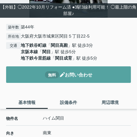
【外観】◯2022年10月リフォーム済 ●3駅3線利用可能！ ◯最上階の角
部屋♪
築44年
築年数
大阪府大阪市城東区関目５丁目22-5
所在地
地下鉄谷町線
「
関目高殿
」駅 徒歩3分
交通
京阪本線
「
関目
」駅 徒歩5分
地下鉄今里筋線
「
関目成育
」駅 徒歩5分
お問い合わせ
無料
基本情報
設備条件
周辺環境
ハイム関目
物件名
南東
向き