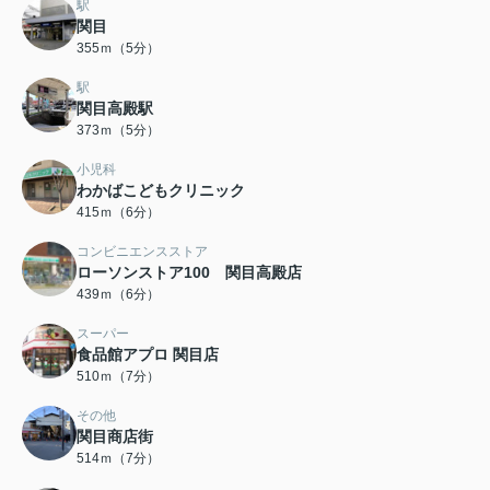
駅
関目
355ｍ（5分）
駅
関目高殿駅
373ｍ（5分）
小児科
わかばこどもクリニック
415ｍ（6分）
コンビニエンスストア
ローソンストア100 関目高殿店
439ｍ（6分）
スーパー
食品館アプロ 関目店
510ｍ（7分）
その他
関目商店街
514ｍ（7分）