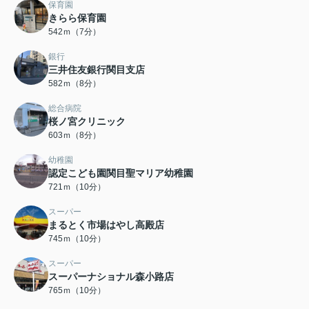
保育園
きらら保育園
542ｍ（7分）
銀行
三井住友銀行関目支店
582ｍ（8分）
総合病院
桜ノ宮クリニック
603ｍ（8分）
幼稚園
認定こども園関目聖マリア幼稚園
721ｍ（10分）
スーパー
まるとく市場はやし高殿店
745ｍ（10分）
スーパー
スーパーナショナル森小路店
765ｍ（10分）