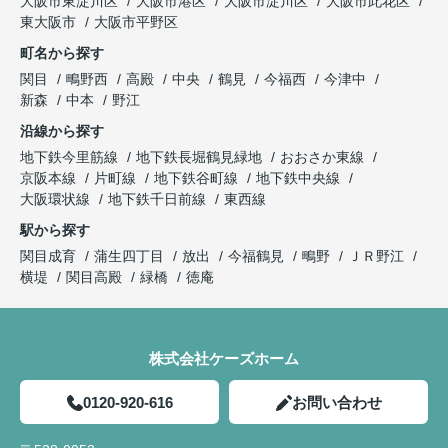
大阪市東淀川区
大阪市港区
大阪市淀川区
大阪市此花区
東大阪市
大阪市平野区
町名から探す
関目
鴫野西
高殿
中央
鶴見
今福西
今津中
新森
中本
野江
沿線から探す
地下鉄今里筋線
地下鉄長堀鶴見緑地
おおさか東線
京阪本線
片町線
地下鉄谷町線
地下鉄中央線
大阪環状線
地下鉄千日前線
東西線
駅から探す
関目成育
蒲生四丁目
放出
今福鶴見
鴫野
ＪＲ野江
横堤
関目高殿
緑橋
徳庵
株式会社ケーズホーム
0120-920-616
お問い合わせ