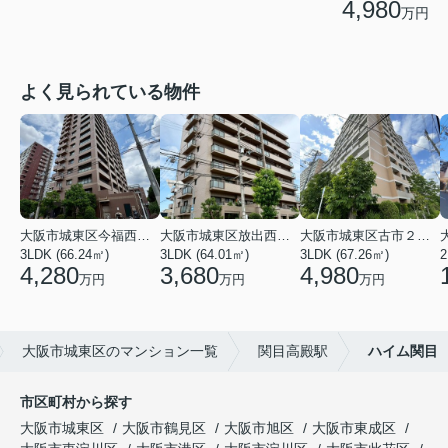
4,980
万円
よく見られている物件
大阪市城東区今福西６丁目
大阪市城東区放出西１丁目
大阪市城東区古市２丁目
3LDK (66.24㎡)
3LDK (64.01㎡)
3LDK (67.26㎡)
2
4,280
3,680
4,980
万円
万円
万円
大阪市城東区のマンション一覧
関目高殿駅
ハイム関目
市区町村から探す
大阪市城東区
大阪市鶴見区
大阪市旭区
大阪市東成区