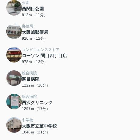
公園
西関目公園
813ｍ（11分）
郵便局
大阪旭郵便局
926ｍ（12分）
コンビニエンスストア
ローソン 関目四丁目店
978ｍ（13分）
総合病院
関目病院
1222ｍ（16分）
総合病院
西沢クリニック
1297ｍ（17分）
中学校
大阪市立菫中学校
1648ｍ（21分）