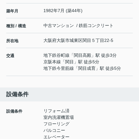
1982年7月 (築44年)
築年月
中古マンション / 鉄筋コンクリート
種別 / 構造
大阪府
大阪市城東区
関目
５丁目22-5
所在地
地下鉄谷町線
「
関目高殿
」駅 徒歩3分
交通
京阪本線
「
関目
」駅 徒歩5分
地下鉄今里筋線
「
関目成育
」駅 徒歩5分
設備条件
リフォーム済
設備条件
室内洗濯機置場
フローリング
バルコニー
エレベーター