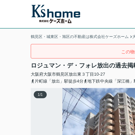
鶴見区・城東区・旭区の不動産は株式会社ケーズホーム
この物
ロジュマン・デ・フォレ放出の過去掲
大阪府
大阪市鶴見区
放出東
３丁目10-27
片町線「放出」駅徒歩4分
地下鉄中央線「深江橋」
1
/
1