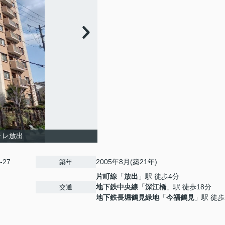
ォレ放出
-27
2005年8月(築21年)
築年
片町線
「
放出
」駅 徒歩4分
地下鉄中央線
「
深江橋
」駅 徒歩18分
交通
地下鉄長堀鶴見緑地
「
今福鶴見
」駅 徒歩