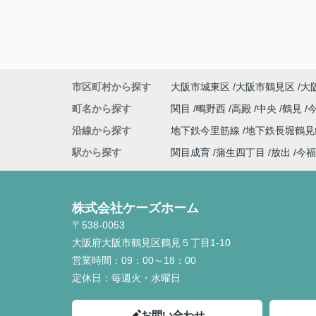
市区町村から探す
大阪市城東区
大阪市鶴見区
大
町名から探す
関目
鴫野西
高殿
中央
鶴見
沿線から探す
地下鉄今里筋線
地下鉄長堀鶴
駅から探す
関目成育
蒲生四丁目
放出
今福
株式会社ケーズホーム
〒538-0053
大阪府大阪市鶴見区鶴見５丁目1-10
営業時間：
09：00～18：00
定休日：
毎週火・水曜日
お問い合わせ