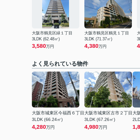
大阪市鶴見区緑１丁目
大阪市鶴見区鶴見１丁目
3LDK (62.48㎡)
3LDK (71.37㎡)
3
3,580
4,380
4
万円
万円
よく見られている物件
大阪市城東区今福西６丁目
大阪市城東区古市２丁目
大
3LDK (66.24㎡)
3LDK (67.26㎡)
2LD
4,280
4,980
1,
万円
万円