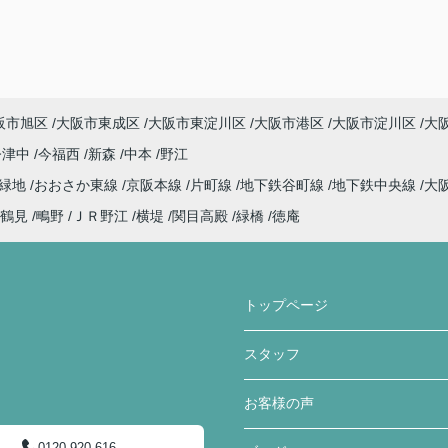
阪市旭区
大阪市東成区
大阪市東淀川区
大阪市港区
大阪市淀川区
大
今津中
今福西
新森
中本
野江
見緑地
おおさか東線
京阪本線
片町線
地下鉄谷町線
地下鉄中央線
大
鶴見
鴫野
ＪＲ野江
横堤
関目高殿
緑橋
徳庵
トップページ
スタッフ
お客様の声
0120-920-616