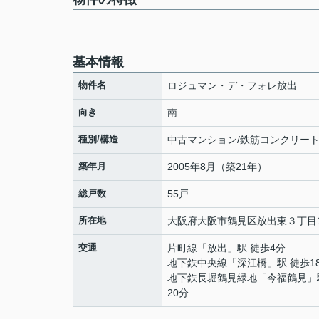
基本情報
物件名
ロジュマン・デ・フォレ放出
向き
南
種別/構造
中古マンション/鉄筋コンクリー
築年月
2005年8月（築21年）
総戸数
55戸
所在地
大阪府
大阪市鶴見区
放出東
３丁目1
交通
片町線
「
放出
」駅 徒歩4分
地下鉄中央線
「
深江橋
」駅 徒歩1
地下鉄長堀鶴見緑地
「
今福鶴見
」
20分