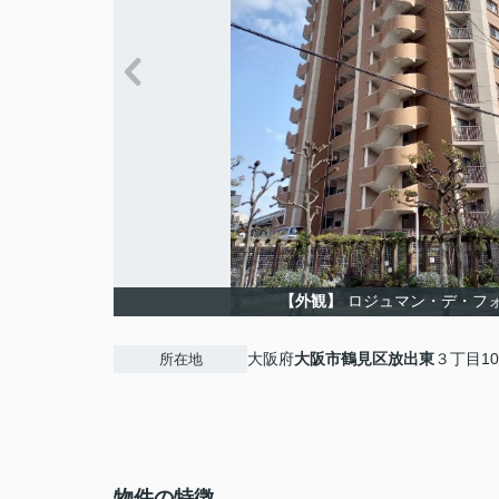
【外観】
ロジュマン・デ・フ
大阪府
大阪市鶴見区
放出東
３丁目10
所在地
物件の特徴