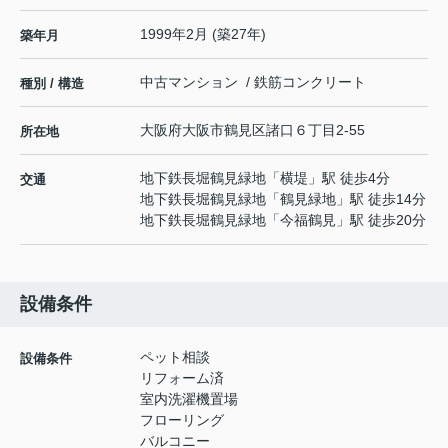
1999年2月 (築27年)
築年月
中古マンション / 鉄筋コンクリート
種別 / 構造
大阪府
大阪市鶴見区
諸口
６丁目2-55
所在地
地下鉄長堀鶴見緑地
「
横堤
」駅 徒歩4分
交通
地下鉄長堀鶴見緑地
「
鶴見緑地
」駅 徒歩14分
地下鉄長堀鶴見緑地
「
今福鶴見
」駅 徒歩20分
設備条件
ペット相談
設備条件
リフォーム済
室内洗濯機置場
フローリング
バルコニー