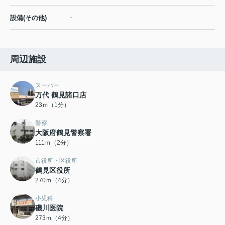
-
設備(その他)
周辺施設
スーパー
万代 鶴見諸口店
23ｍ（1分）
警察
大阪府鶴見警察署
111ｍ（2分）
市役所・区役所
鶴見区役所
270ｍ（4分）
小児科
磯川医院
273ｍ（4分）