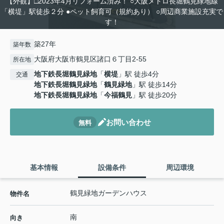
【外観】□2023年4月リフォーム済み！ ○大阪メトロ長堀鶴見緑地線
「横堤」駅徒歩２分 ●ペット飼育可（規約あり） ○周辺商業施設充実で
す！
築27年
築年数
大阪府大阪市鶴見区諸口６丁目2-55
所在地
地下鉄長堀鶴見緑地
「
横堤
」駅 徒歩4分
交通
地下鉄長堀鶴見緑地
「
鶴見緑地
」駅 徒歩14分
地下鉄長堀鶴見緑地
「
今福鶴見
」駅 徒歩20分
お問い合わせ
無料
基本情報
設備条件
周辺環境
鶴見緑地ガーデンハウス
物件名
南
向き