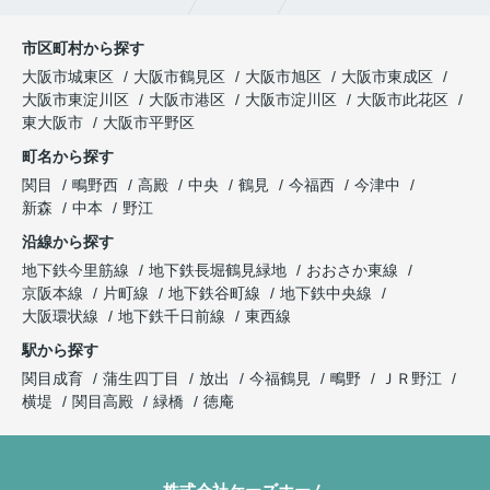
市区町村から探す
大阪市城東区
大阪市鶴見区
大阪市旭区
大阪市東成区
大阪市東淀川区
大阪市港区
大阪市淀川区
大阪市此花区
東大阪市
大阪市平野区
町名から探す
関目
鴫野西
高殿
中央
鶴見
今福西
今津中
新森
中本
野江
沿線から探す
地下鉄今里筋線
地下鉄長堀鶴見緑地
おおさか東線
京阪本線
片町線
地下鉄谷町線
地下鉄中央線
大阪環状線
地下鉄千日前線
東西線
駅から探す
関目成育
蒲生四丁目
放出
今福鶴見
鴫野
ＪＲ野江
横堤
関目高殿
緑橋
徳庵