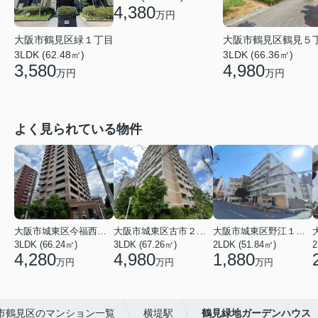
4,380
万円
大阪市鶴見区鶴見５
大阪市鶴見区緑１丁目
3LDK (66.36㎡)
3LDK (62.48㎡)
4,980
3,580
万円
万円
よく見られている物件
大阪市城東区今福西６丁目
大阪市城東区古市２丁目
大阪市城東区野江１丁目
3LDK (66.24㎡)
3LDK (67.26㎡)
2LDK (51.84㎡)
4,280
4,980
1,880
万円
万円
万円
市鶴見区のマンション一覧
横堤駅
鶴見緑地ガーデンハウス