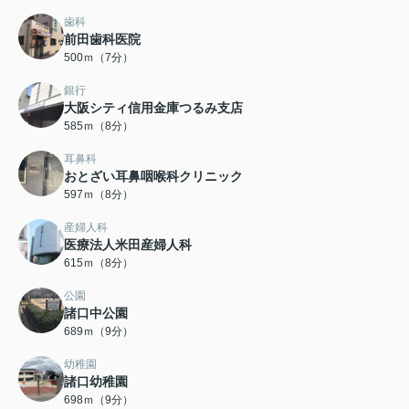
歯科
前田歯科医院
500ｍ（7分）
銀行
大阪シティ信用金庫つるみ支店
585ｍ（8分）
耳鼻科
おとざい耳鼻咽喉科クリニック
597ｍ（8分）
産婦人科
医療法人米田産婦人科
615ｍ（8分）
公園
諸口中公園
689ｍ（9分）
幼稚園
諸口幼稚園
698ｍ（9分）