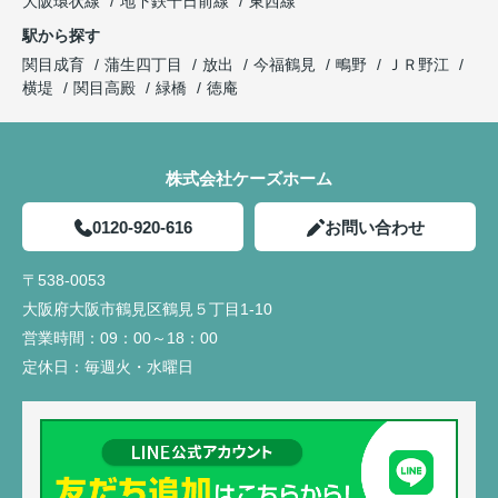
大阪環状線
地下鉄千日前線
東西線
駅から探す
関目成育
蒲生四丁目
放出
今福鶴見
鴫野
ＪＲ野江
横堤
関目高殿
緑橋
徳庵
株式会社ケーズホーム
0120-920-616
お問い合わせ
〒538-0053
大阪府大阪市鶴見区鶴見５丁目1-10
営業時間：
09：00～18：00
定休日：
毎週火・水曜日