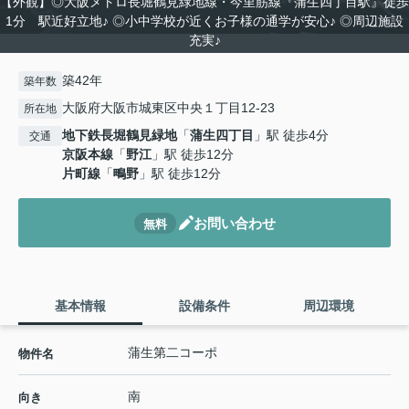
【外観】◎大阪メトロ長堀鶴見緑地線・今里筋線『蒲生四丁目駅』徒歩
1分 駅近好立地♪ ◎小中学校が近くお子様の通学が安心♪ ◎周辺施設
充実♪
築42年
築年数
大阪府大阪市城東区中央１丁目12-23
所在地
地下鉄長堀鶴見緑地
「
蒲生四丁目
」駅 徒歩4分
交通
京阪本線
「
野江
」駅 徒歩12分
片町線
「
鴫野
」駅 徒歩12分
お問い合わせ
無料
基本情報
設備条件
周辺環境
蒲生第二コーポ
物件名
南
向き