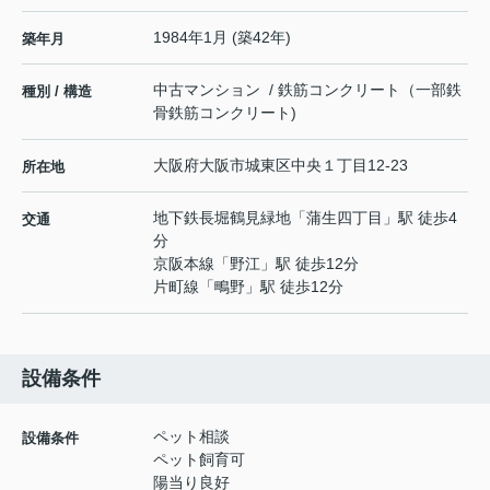
1984年1月 (築42年)
築年月
中古マンション / 鉄筋コンクリート（一部鉄
種別 / 構造
骨鉄筋コンクリート)
大阪府
大阪市城東区
中央
１丁目12-23
所在地
地下鉄長堀鶴見緑地
「
蒲生四丁目
」駅 徒歩4
交通
分
京阪本線
「
野江
」駅 徒歩12分
片町線
「
鴫野
」駅 徒歩12分
設備条件
ペット相談
設備条件
ペット飼育可
陽当り良好