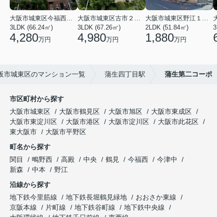
大阪市城東区今福西６丁目
大阪市城東区古市２丁目
大阪市城東区野江１丁目
3LDK (66.24㎡)
3LDK (67.26㎡)
2LDK (51.84㎡)
3
4,280
4,980
1,880
万円
万円
万円
阪市城東区のマンション一覧
蒲生四丁目駅
蒲生第二コーポ
市区町村から探す
大阪市城東区
大阪市鶴見区
大阪市旭区
大阪市東成区
大阪市東淀川区
大阪市港区
大阪市淀川区
大阪市此花区
東大阪市
大阪市平野区
町名から探す
関目
鴫野西
高殿
中央
鶴見
今福西
今津中
新森
中本
野江
沿線から探す
地下鉄今里筋線
地下鉄長堀鶴見緑地
おおさか東線
京阪本線
片町線
地下鉄谷町線
地下鉄中央線