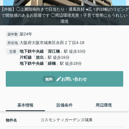
【外観】◯上層階南向きで日当たり・通風良好 ●広々約18帖のリビング
で開放感のあるお部屋です ◯周辺環境充実！子育て世帯にもうれしい
環境
築24年
築年数
大阪府大阪市城東区永田２丁目4-18
所在地
地下鉄中央線
「
深江橋
」駅 徒歩10分
交通
片町線
「
放出
」駅 徒歩16分
地下鉄中央線
「
緑橋
」駅 徒歩18分
お問い合わせ
無料
基本情報
設備条件
周辺環境
コスモシティガーデンズ城東
物件名