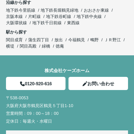
沿線から探す
地下鉄今里筋線
地下鉄長堀鶴見緑地
おおさか東線
京阪本線
片町線
地下鉄谷町線
地下鉄中央線
大阪環状線
地下鉄千日前線
東西線
駅から探す
関目成育
蒲生四丁目
放出
今福鶴見
鴫野
ＪＲ野江
横堤
関目高殿
緑橋
徳庵
株式会社ケーズホーム
0120-920-616
お問い合わせ
〒538-0053
大阪府大阪市鶴見区鶴見５丁目1-10
営業時間：
09：00～18：00
定休日：
毎週火・水曜日