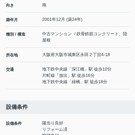
南
向き
2001年12月 (築24年)
築年月
中古マンション / 鉄骨鉄筋コンクリート、陸
種別 / 構造
屋根
大阪府
大阪市城東区
永田
２丁目4-18
所在地
地下鉄中央線
「
深江橋
」駅 徒歩10分
交通
片町線
「
放出
」駅 徒歩16分
地下鉄中央線
「
緑橋
」駅 徒歩18分
設備条件
陽当り良好
設備条件
リフォーム済