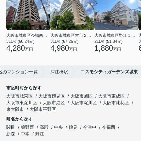
大阪市城東区今福西６丁目
大阪市城東区古市２丁目
大阪市城東区野江１丁目
3LDK (66.24㎡)
3LDK (67.26㎡)
2LDK (51.84㎡)
3
4,280
4,980
1,880
万円
万円
万円
区のマンション一覧
深江橋駅
コスモシティガーデンズ城東
市区町村から探す
大阪市城東区
大阪市鶴見区
大阪市旭区
大阪市東成区
大阪市東淀川区
大阪市港区
大阪市淀川区
大阪市此花区
東大阪市
大阪市平野区
町名から探す
関目
鴫野西
高殿
中央
鶴見
今津中
今福西
新森
中本
野江