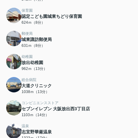
保育園
認定こども園城東ちどり保育園
624ｍ（8分）
郵便局
城東諏訪郵便局
631ｍ（8分）
幼稚園
放出幼稚園
962ｍ（13分）
総合病院
大道クリニック
1038ｍ（13分）
コンビニエンスストア
セブンイレブン 大阪放出西3丁目店
1103ｍ（14分）
温泉
志宜野華厳温泉