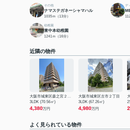
その他
デ
ナマステガネーシャマハル
M
1035ｍ（13分）
1
幼稚園
東中本幼稚園
1241ｍ（16分）
近隣の物件
大阪市城東区森之宮２丁目
大阪市城東区古市２丁目
3LDK (70.56㎡)
3LDK (67.26㎡)
2
4,380
4,980
2
万円
万円
よく見られている物件