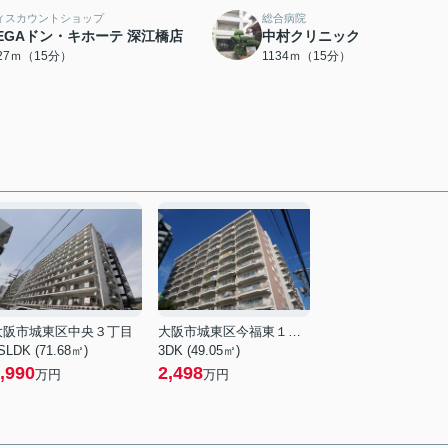
ィスカウントショップ
総合病院
EGAドン・キホーテ 深江橋店
中村クリニック
127ｍ（15分）
1134ｍ（15分）
大阪市城東区中央３丁目
大阪市城東区今福東１丁目
SLDK (71.68㎡)
3DK (49.05㎡)
,990
2,498
万円
万円