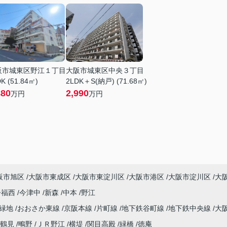
阪市城東区野江１丁目
大阪市城東区中央３丁目
K (51.84㎡)
2LDK＋S(納戸) (71.68㎡)
880
2,990
万円
万円
阪市旭区
大阪市東成区
大阪市東淀川区
大阪市港区
大阪市淀川区
大
今福西
今津中
新森
中本
野江
見緑地
おおさか東線
京阪本線
片町線
地下鉄谷町線
地下鉄中央線
大
鶴見
鴫野
ＪＲ野江
横堤
関目高殿
緑橋
徳庵