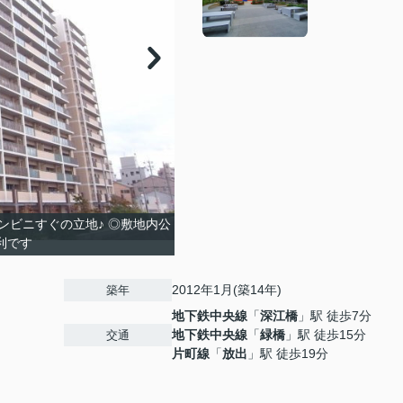
ンビニすぐの立地♪ ◎敷地内公
利です
2012年1月(築14年)
築年
地下鉄中央線
「
深江橋
」駅 徒歩7分
地下鉄中央線
「
緑橋
」駅 徒歩15分
交通
片町線
「
放出
」駅 徒歩19分