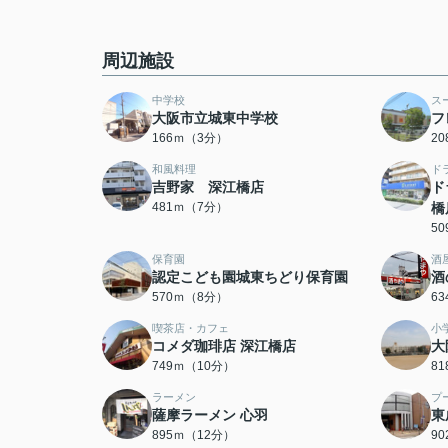
周辺施設
中学校
ス
大阪市立城東中学校
フ
166ｍ（3分）
2
和風料理
ド
吉野家 深江橋店
ド
481ｍ（7分）
橋
5
保育園
酒
認定こども園城東ちどり保育園
酒
570ｍ（8分）
6
喫茶店・カフェ
小
コメダ珈琲店 深江橋店
大
749ｍ（10分）
8
ラーメン
プ
薩摩ラーメン 心羽
東
895ｍ（12分）
9