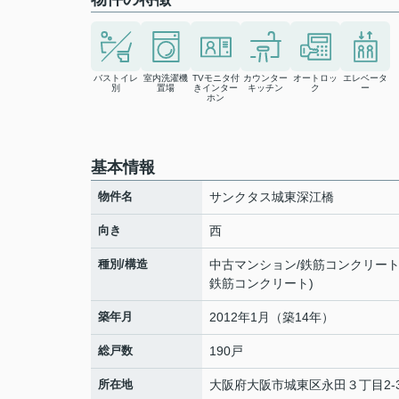
バストイレ
室内洗濯機
TVモニタ付
カウンター
オートロッ
エレベータ
別
置場
きインター
キッチン
ク
ー
ホン
基本情報
物件名
サンクタス城東深江橋
向き
西
種別/構造
中古マンション/鉄筋コンクリー
鉄筋コンクリート)
築年月
2012年1月（築14年）
総戸数
190戸
所在地
大阪府
大阪市城東区
永田
３丁目2-