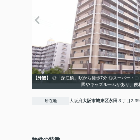
【外観】
◎「深江橋」駅から徒歩7分 ◎スーパー・コ
園やキッズルームがあり、便
大阪府
大阪市城東区
永田
３丁目2-39
所在地
物件の特徴