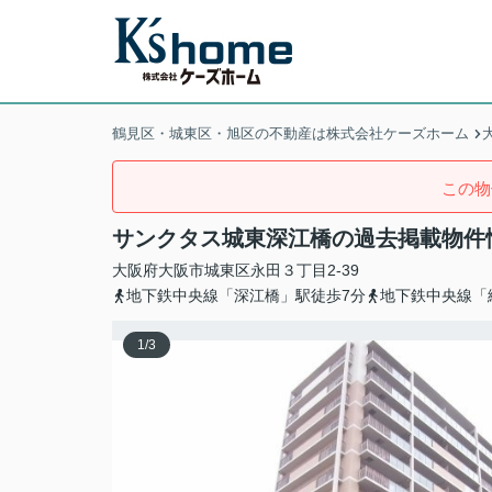
鶴見区・城東区・旭区の不動産は株式会社ケーズホーム
この物
サンクタス城東深江橋の過去掲載物件
大阪府
大阪市城東区
永田
３丁目2-39
地下鉄中央線「深江橋」駅徒歩7分
地下鉄中央線「
1
/
3