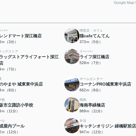
Google Ma
ーパー
喫茶店・カフェ
レンドマート深江橋店
猫cafeてんてん
08ｍ（3分）
373ｍ（5分）
ラッグストア
スーパー
ラッグストアライフォート深江
ライフ深江橋店
店
528ｍ（7分）
09ｍ（7分）
屋
ホームセンター
のやまや 城東東中浜店
コーナンPRO城東東中浜店
34ｍ（8分）
662ｍ（9分）
学校
焼肉
阪市立諏訪小学校
海南亭緑橋店
18ｍ（11分）
869ｍ（11分）
ール
弁当
成屋内プール
キッチンオリジン 緑橋駅前店
02ｍ（12分）
947ｍ（12分）