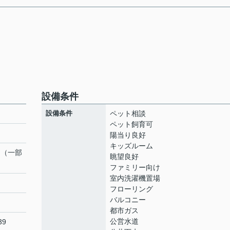
設備条件
設備条件
ペット相談
ペット飼育可
陽当り良好
キッズルーム
ト（一部
眺望良好
ファミリー向け
室内洗濯機置場
フローリング
バルコニー
都市ガス
公営水道
39