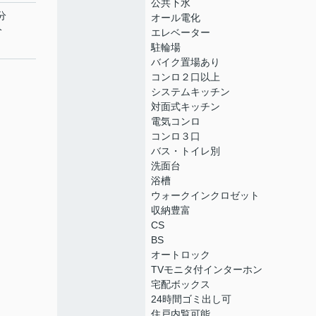
公共下水
分
オール電化
分
エレベーター
駐輪場
バイク置場あり
コンロ２口以上
システムキッチン
対面式キッチン
電気コンロ
コンロ３口
バス・トイレ別
洗面台
浴槽
ウォークインクロゼット
収納豊富
CS
BS
オートロック
TVモニタ付インターホン
宅配ボックス
24時間ゴミ出し可
住戸内覧可能