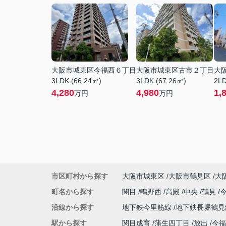
大阪市城東区今福西６丁目
大阪市城東区古市２丁目
大
3LDK (66.24㎡)
3LDK (67.26㎡)
2LD
4,280
4,980
1,
万円
万円
市区町村から探す
大阪市城東区
大阪市鶴見区
大
町名から探す
関目
鴫野西
高殿
中央
鶴見
沿線から探す
地下鉄今里筋線
地下鉄長堀鶴
駅から探す
関目成育
蒲生四丁目
放出
今福