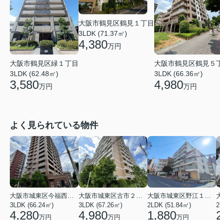
大阪市鶴見区鶴見１丁目
3LDK (71.37㎡)
4,380
万円
大阪市鶴見区鶴見５
大阪市鶴見区緑１丁目
3LDK (66.36㎡)
3LDK (62.48㎡)
4,980
3,580
万円
万円
よく見られている物件
大阪市城東区今福西６丁目
大阪市城東区古市２丁目
大阪市城東区野江１丁目
3LDK (66.24㎡)
3LDK (67.26㎡)
2LDK (51.84㎡)
4,280
4,980
1,880
万円
万円
万円