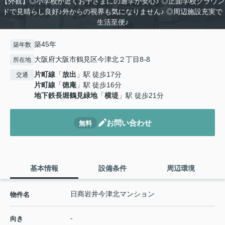
【外観】◎小学校が近くお子さまにの通学が安心♪ ◎正面学校グラウン
ドで見晴らし良好♪外からの視界も気になりません♪ ◎周辺施設充実で
生活至便♪
築45年
築年数
大阪府大阪市鶴見区今津北２丁目8-8
所在地
片町線
「
放出
」駅 徒歩17分
交通
片町線
「
徳庵
」駅 徒歩16分
地下鉄長堀鶴見緑地
「
横堤
」駅 徒歩21分
お問い合わせ
無料
基本情報
設備条件
周辺環境
日商岩井今津北マンション
物件名
-
向き