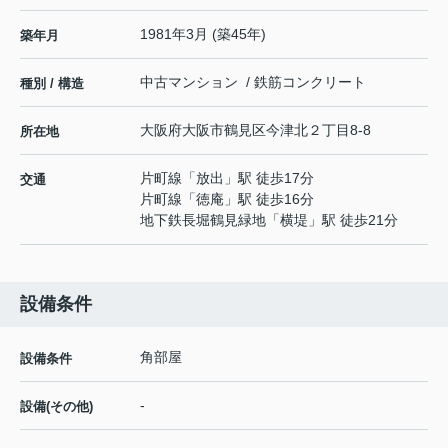
1981年3月 (築45年)
築年月
中古マンション / 鉄筋コンクリート
種別 / 構造
大阪府
大阪市鶴見区
今津北
２丁目8-8
所在地
片町線
「
放出
」駅 徒歩17分
交通
片町線
「
徳庵
」駅 徒歩16分
地下鉄長堀鶴見緑地
「
横堤
」駅 徒歩21分
設備条件
角部屋
設備条件
-
設備(その他)