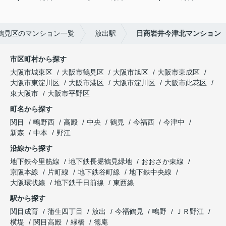
鶴見区のマンション一覧
放出駅
日商岩井今津北マンション
市区町村から探す
大阪市城東区
大阪市鶴見区
大阪市旭区
大阪市東成区
大阪市東淀川区
大阪市港区
大阪市淀川区
大阪市此花区
東大阪市
大阪市平野区
町名から探す
関目
鴫野西
高殿
中央
鶴見
今福西
今津中
新森
中本
野江
沿線から探す
地下鉄今里筋線
地下鉄長堀鶴見緑地
おおさか東線
京阪本線
片町線
地下鉄谷町線
地下鉄中央線
大阪環状線
地下鉄千日前線
東西線
駅から探す
関目成育
蒲生四丁目
放出
今福鶴見
鴫野
ＪＲ野江
横堤
関目高殿
緑橋
徳庵