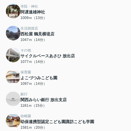
寺院・神社
阿遅速雄神社
1009ｍ（13分）
生活雑貨店
西松屋 鶴見横堤店
1047ｍ（14分）
その他
サイクルベースあさひ 放出店
1077ｍ（14分）
保育園
よこづつみこども園
1097ｍ（14分）
銀行
関西みらい銀行 放出支店
1181ｍ（15分）
幼稚園
幼保連携型認定こども園諏訪こども学園
1581ｍ（20分）