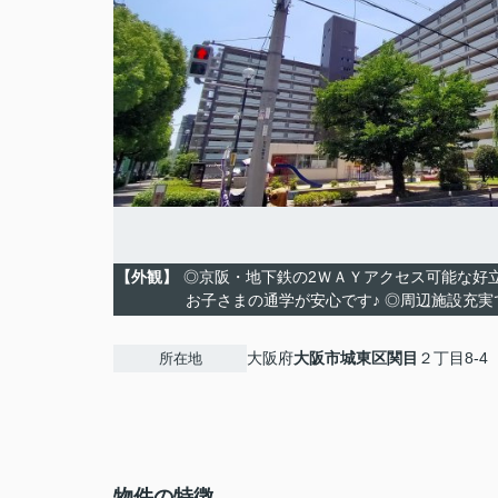
【外観】
◎京阪・地下鉄の2ＷＡＹアクセス可能な好立
お子さまの通学が安心です♪ ◎周辺施設充実
大阪府
大阪市城東区
関目
２丁目8-4
所在地
物件の特徴