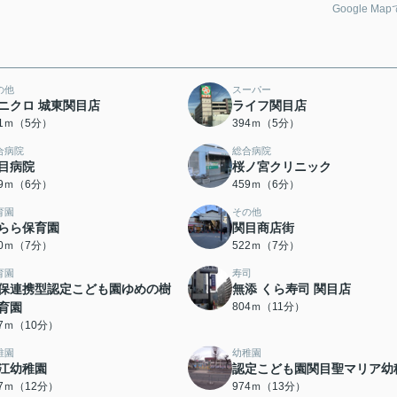
Google Ma
の他
スーパー
ニクロ 城東関目店
ライフ関目店
71ｍ（5分）
394ｍ（5分）
合病院
総合病院
目病院
桜ノ宮クリニック
49ｍ（6分）
459ｍ（6分）
育園
その他
らら保育園
関目商店街
20ｍ（7分）
522ｍ（7分）
育園
寿司
保連携型認定こども園ゆめの樹
無添 くら寿司 関目店
育園
804ｍ（11分）
27ｍ（10分）
稚園
幼稚園
江幼稚園
認定こども園関目聖マリア幼
47ｍ（12分）
974ｍ（13分）