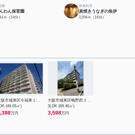
育園
和風料理
んわん保育園
炭焼きうなぎの魚伊
041ｍ（14分）
1256ｍ（16分）
大阪市城東区今福東１丁目
大阪市城東区鴫野西３丁目
DK (49.05㎡)
3LDK (68.46㎡)
,398
3,598
万円
万円