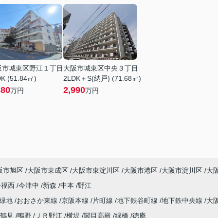
阪市城東区野江１丁目
大阪市城東区中央３丁目
K (51.84㎡)
2LDK＋S(納戸) (71.68㎡)
880
2,990
万円
万円
阪市旭区
大阪市東成区
大阪市東淀川区
大阪市港区
大阪市淀川区
大
今福西
今津中
新森
中本
野江
見緑地
おおさか東線
京阪本線
片町線
地下鉄谷町線
地下鉄中央線
大
鶴見
鴫野
ＪＲ野江
横堤
関目高殿
緑橋
徳庵