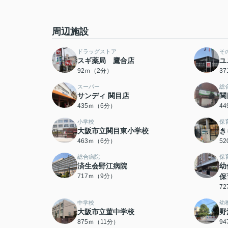
周辺施設
ドラッグストア
そ
スギ薬局 鷹合店
ユ
92ｍ（2分）
3
スーパー
総
サンディ 関目店
関
435ｍ（6分）
4
小学校
保
大阪市立関目東小学校
き
463ｍ（6分）
5
総合病院
保
済生会野江病院
幼
717ｍ（9分）
保
7
中学校
幼
大阪市立菫中学校
野
875ｍ（11分）
9