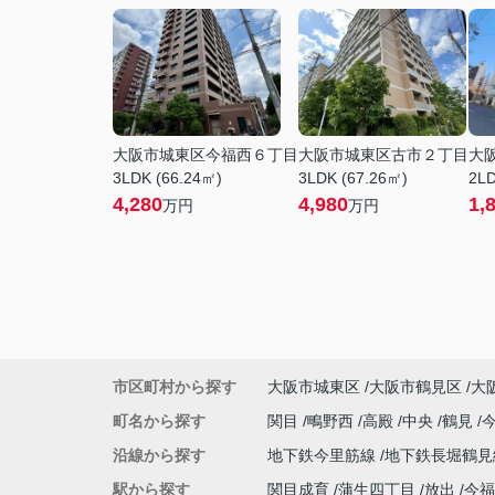
大阪市城東区今福西６丁目
大阪市城東区古市２丁目
大
3LDK (66.24㎡)
3LDK (67.26㎡)
2LD
4,280
4,980
1,
万円
万円
市区町村から探す
大阪市城東区
大阪市鶴見区
大
町名から探す
関目
鴫野西
高殿
中央
鶴見
沿線から探す
地下鉄今里筋線
地下鉄長堀鶴
駅から探す
関目成育
蒲生四丁目
放出
今福