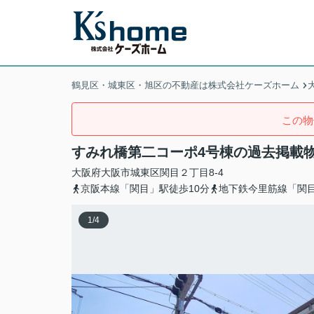
鶴見区・城東区・旭区の不動産は株式会社ケーズホーム
この物
すみれ橋第二コーポ4号棟の過去掲載
大阪府
大阪市城東区
関目
２丁目8-4
京阪本線「関目」駅徒歩10分
地下鉄今里筋線「関目
1
/
4