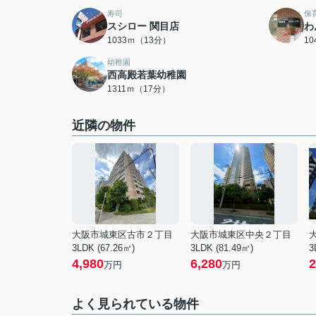
寿司
保
スシロー 関目店
わ
1033ｍ（13分）
1
幼稚園
西高殿若葉幼稚園
1311ｍ（17分）
近隣の物件
大阪市城東区古市２丁目
大阪市城東区中央２丁目
3LDK (67.26㎡)
3LDK (81.49㎡)
3
4,980
6,280
2
万円
万円
よく見られている物件