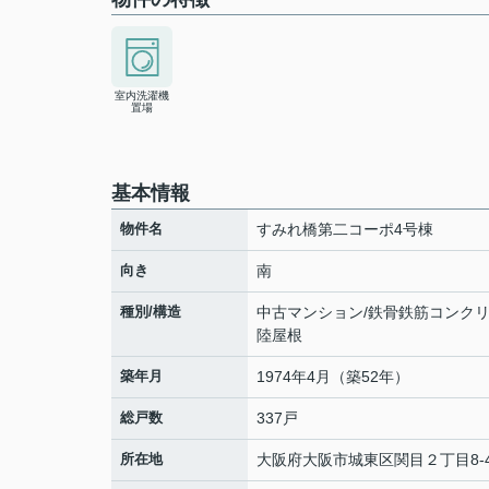
室内洗濯機
置場
基本情報
物件名
すみれ橋第二コーポ4号棟
向き
南
種別/構造
中古マンション/鉄骨鉄筋コンク
陸屋根
築年月
1974年4月（築52年）
総戸数
337戸
所在地
大阪府
大阪市城東区
関目
２丁目8-