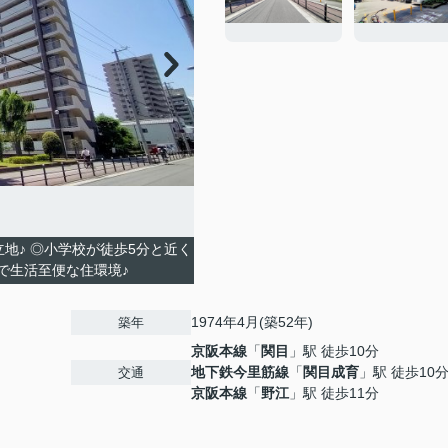
地♪ ◎小学校が徒歩5分と近く
で生活至便な住環境♪
1974年4月(築52年)
築年
京阪本線
「
関目
」駅 徒歩10分
地下鉄今里筋線
「
関目成育
」駅 徒歩10
交通
京阪本線
「
野江
」駅 徒歩11分