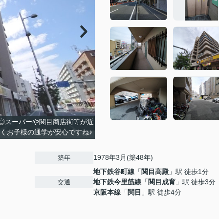
 ◎スーパーや関目商店街等が近
近くお子様の通学が安心ですね♪
1978年3月(築48年)
築年
地下鉄谷町線
「
関目高殿
」駅 徒歩1分
地下鉄今里筋線
「
関目成育
」駅 徒歩3分
交通
京阪本線
「
関目
」駅 徒歩4分