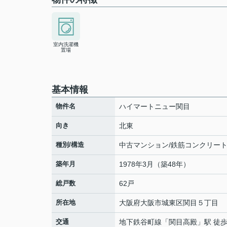
室内洗濯機
置場
基本情報
物件名
ハイマートニュー関目
向き
北東
種別/構造
中古マンション/鉄筋コンクリー
築年月
1978年3月（築48年）
総戸数
62戸
所在地
大阪府
大阪市城東区
関目
５丁目
交通
地下鉄谷町線
「
関目高殿
」駅 徒歩