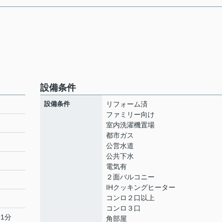
設備条件
設備条件
リフォーム済
ファミリー向け
室内洗濯機置場
都市ガス
ト
公営水道
公共下水
電気有
２面バルコニー
IHクッキングヒーター
コンロ２口以上
コンロ３口
1分
角部屋