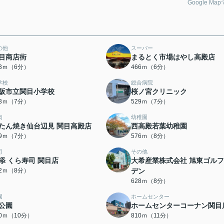
Google Ma
の他
スーパー
目商店街
まるとく市場はやし高殿店
63ｍ（6分）
466ｍ（6分）
学校
総合病院
阪市立関目小学校
桜ノ宮クリニック
93ｍ（7分）
529ｍ（7分）
肉
幼稚園
たん焼き仙台辺見 関目高殿店
西高殿若葉幼稚園
59ｍ（7分）
576ｍ（8分）
司
その他
添 くら寿司 関目店
大希産業株式会社 旭東ゴル
92ｍ（8分）
デン
628ｍ（8分）
園
ホームセンター
公園
ホームセンターコーナン関目
70ｍ（10分）
810ｍ（11分）