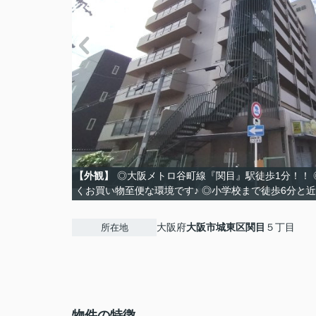
【外観】
◎大阪メトロ谷町線『関目』駅徒歩1分！！
くお買い物至便な環境です♪ ◎小学校まで徒歩6分と
大阪府
大阪市城東区
関目
５丁目
所在地
物件の特徴