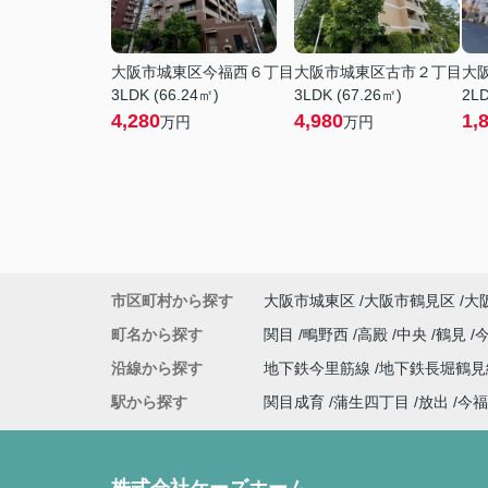
大阪市城東区今福西６丁目
大阪市城東区古市２丁目
大
3LDK (66.24㎡)
3LDK (67.26㎡)
2LD
4,280
4,980
1,
万円
万円
市区町村から探す
大阪市城東区
大阪市鶴見区
大
町名から探す
関目
鴫野西
高殿
中央
鶴見
沿線から探す
地下鉄今里筋線
地下鉄長堀鶴
駅から探す
関目成育
蒲生四丁目
放出
今福