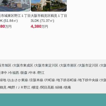
阪市城東区野江１丁目
大阪市鶴見区鶴見１丁目
K (51.84㎡)
3LDK (71.37㎡)
880
4,380
万円
万円
阪市旭区
大阪市東成区
大阪市東淀川区
大阪市港区
大阪市淀川区
大
今津中
今福西
新森
中本
野江
見緑地
おおさか東線
京阪本線
片町線
地下鉄谷町線
地下鉄中央線
大
鶴見
鴫野
ＪＲ野江
横堤
関目高殿
緑橋
徳庵