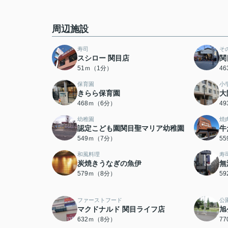
周辺施設
寿司
そ
スシロー 関目店
関
51ｍ（1分）
4
保育園
小
きらら保育園
大
468ｍ（6分）
4
幼稚園
焼
認定こども園関目聖マリア幼稚園
牛
549ｍ（7分）
5
和風料理
寿
炭焼きうなぎの魚伊
無
579ｍ（8分）
5
ファーストフード
公
マクドナルド 関目ライフ店
旭
632ｍ（8分）
7