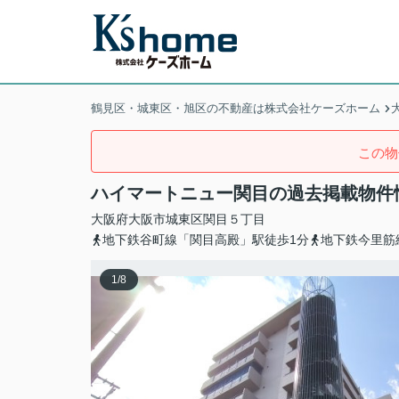
鶴見区・城東区・旭区の不動産は株式会社ケーズホーム
この物
ハイマートニュー関目の過去掲載物件
大阪府
大阪市城東区
関目
５丁目
地下鉄谷町線「関目高殿」駅徒歩1分
地下鉄今里筋
1
/
8