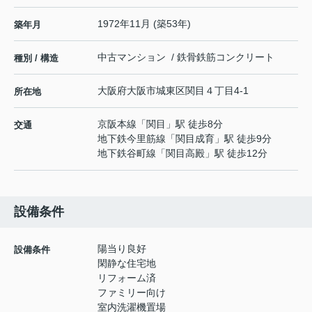
1972年11月 (築53年)
築年月
中古マンション / 鉄骨鉄筋コンクリート
種別 / 構造
大阪府
大阪市城東区
関目
４丁目4-1
所在地
京阪本線
「
関目
」駅 徒歩8分
交通
地下鉄今里筋線
「
関目成育
」駅 徒歩9分
地下鉄谷町線
「
関目高殿
」駅 徒歩12分
設備条件
陽当り良好
設備条件
閑静な住宅地
リフォーム済
ファミリー向け
室内洗濯機置場