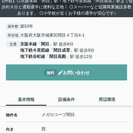
【外観】◎京阪本線『関目』駅・地下鉄今里筋線『関目成育』駅まで徒
歩約９分と通勤通学に便利な立地！ ◎スーパーなど近隣商業施設多数
あります。 ◎小学校が近くお子様の通学が安心です♪
築53年
築年数
大阪府大阪市城東区関目４丁目4-1
所在地
京阪本線
「
関目
」駅 徒歩8分
交通
地下鉄今里筋線
「
関目成育
」駅 徒歩9分
地下鉄谷町線
「
関目高殿
」駅 徒歩12分
お問い合わせ
無料
基本情報
設備条件
周辺環境
メガロコープ関目
物件名
西
向き