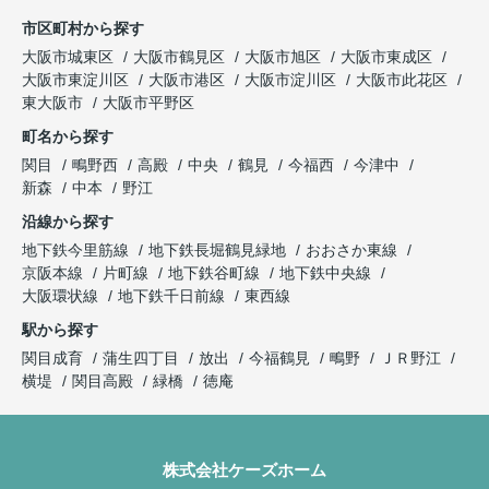
市区町村から探す
大阪市城東区
大阪市鶴見区
大阪市旭区
大阪市東成区
大阪市東淀川区
大阪市港区
大阪市淀川区
大阪市此花区
東大阪市
大阪市平野区
町名から探す
関目
鴫野西
高殿
中央
鶴見
今福西
今津中
新森
中本
野江
沿線から探す
地下鉄今里筋線
地下鉄長堀鶴見緑地
おおさか東線
京阪本線
片町線
地下鉄谷町線
地下鉄中央線
大阪環状線
地下鉄千日前線
東西線
駅から探す
関目成育
蒲生四丁目
放出
今福鶴見
鴫野
ＪＲ野江
横堤
関目高殿
緑橋
徳庵
株式会社ケーズホーム