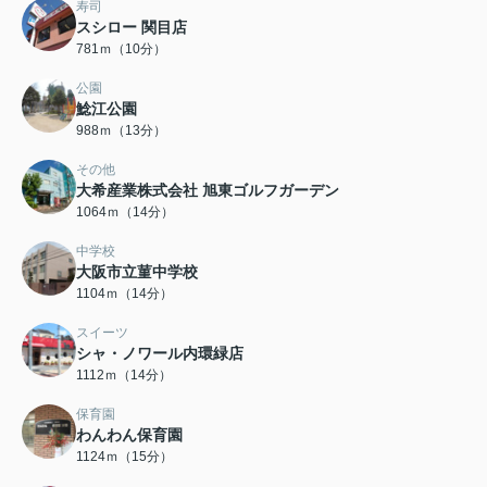
寿司
スシロー 関目店
781ｍ（10分）
公園
鯰江公園
988ｍ（13分）
その他
大希産業株式会社 旭東ゴルフガーデン
1064ｍ（14分）
中学校
大阪市立菫中学校
1104ｍ（14分）
スイーツ
シャ・ノワール内環緑店
1112ｍ（14分）
保育園
わんわん保育園
1124ｍ（15分）