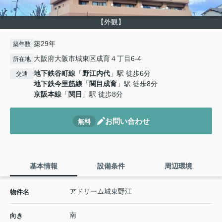
【外観】
築29年
築年数
大阪府大阪市城東区成育４丁目6-4
所在地
地下鉄谷町線
「
野江内代
」駅 徒歩6分
交通
地下鉄今里筋線
「
関目成育
」駅 徒歩8分
京阪本線
「
関目
」駅 徒歩8分
お問い合わせ
無料
基本情報
設備条件
周辺環境
アドリーム城東野江
物件名
南
向き