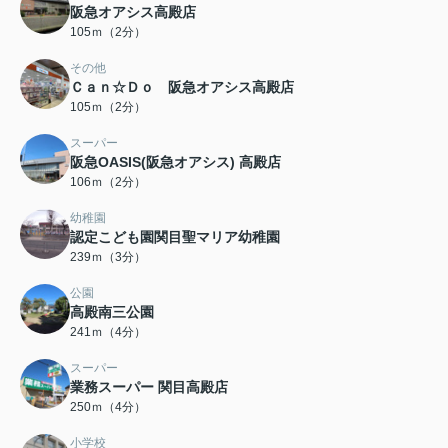
阪急オアシス高殿店
105ｍ（2分）
その他
Ｃａｎ☆Ｄｏ 阪急オアシス高殿店
105ｍ（2分）
スーパー
阪急OASIS(阪急オアシス) 高殿店
106ｍ（2分）
幼稚園
認定こども園関目聖マリア幼稚園
239ｍ（3分）
公園
高殿南三公園
241ｍ（4分）
スーパー
業務スーパー 関目高殿店
250ｍ（4分）
小学校