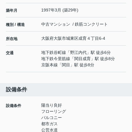
1997年3月 (築29年)
築年月
中古マンション / 鉄筋コンクリート
種別 / 構造
大阪府
大阪市城東区
成育
４丁目6-4
所在地
地下鉄谷町線
「
野江内代
」駅 徒歩6分
交通
地下鉄今里筋線
「
関目成育
」駅 徒歩8分
京阪本線
「
関目
」駅 徒歩8分
設備条件
陽当り良好
設備条件
フローリング
バルコニー
都市ガス
公営水道