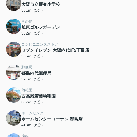
大阪市立榎並小学校
331ｍ（5分）
その他
旭東ゴルフガーデン
332ｍ（5分）
コンビニエンスストア
セブンイレブン 大阪内代町2丁目店
385ｍ（5分）
郵便局
都島内代郵便局
391ｍ（5分）
幼稚園
西高殿若葉幼稚園
397ｍ（5分）
ホームセンター
ホームセンターコーナン 都島店
413ｍ（6分）
歯科