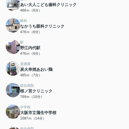
あい大人こども歯科クリニック
466ｍ（6分）
眼科
なかうち眼科クリニック
476ｍ（6分）
駅
野江内代駅
476ｍ（6分）
居酒屋
炭火串焼あおい鶏
485ｍ（7分）
総合病院
桜ノ宮クリニック
769ｍ（10分）
中学校
大阪市立蒲生中学校
1087ｍ（14分）
総合病院