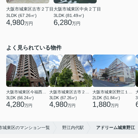
大阪市城東区中央２丁目
大阪市城東区古市２丁目
3LDK (81.49㎡)
3LDK (67.26㎡)
6,280
4,980
万円
万円
よく見られている物件
大阪市城東区今福西６丁目
大阪市城東区古市２丁目
大阪市城東区野江１丁目
3LDK (66.24㎡)
3LDK (67.26㎡)
2LDK (51.84㎡)
3
4,280
4,980
1,880
万円
万円
万円
市城東区のマンション一覧
野江内代駅
アドリーム城東野江