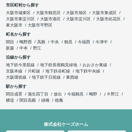
市区町村から探す
大阪市城東区
大阪市鶴見区
大阪市旭区
大阪市東成区
大阪市東淀川区
大阪市港区
大阪市淀川区
大阪市此花区
東大阪市
大阪市平野区
町名から探す
関目
鴫野西
高殿
中央
鶴見
今福西
今津中
新森
中本
野江
沿線から探す
地下鉄今里筋線
地下鉄長堀鶴見緑地
おおさか東線
京阪本線
片町線
地下鉄谷町線
地下鉄中央線
大阪環状線
地下鉄千日前線
東西線
駅から探す
関目成育
蒲生四丁目
放出
今福鶴見
鴫野
ＪＲ野江
横堤
関目高殿
緑橋
徳庵
株式会社ケーズホーム