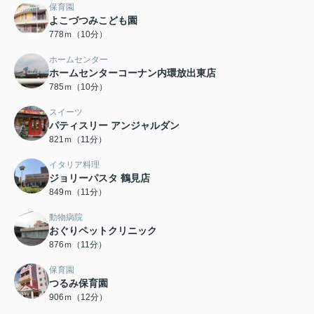
保育園
よこづつみこども園
778ｍ（10分）
ホームセンター
ホームセンターコーナン内環放出東店
785ｍ（10分）
スイーツ
パティスリー アンジャルダン
821ｍ（11分）
イタリア料理
ジョリーパスタ 鶴見店
849ｍ（11分）
動物病院
おぐりペットクリニック
876ｍ（11分）
保育園
つるみ保育園
906ｍ（12分）