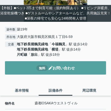
【外観】■ペット2匹まで飼育可能（規約制限あり） ■リビング床暖房、
浴室乾燥機つき ■ゲストルームやシアタールームなど、共用施設充実！
■深夜の帰宅でも安心な24時間有人管理
築19年
築年数
大阪府大阪市鶴見区鶴見１丁目6-59
所在地
地下鉄長堀鶴見緑地
「
今福鶴見
」駅 徒歩14分
交通
地下鉄長堀鶴見緑地
「
横堤
」駅 徒歩14分
片町線
「
放出
」駅 徒歩18分
お問い合わせ
無料
基本情報
設備条件
周辺環境
森都OSAKAウエストヴィル
物件名