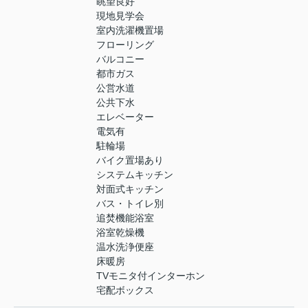
眺望良好
現地見学会
室内洗濯機置場
フローリング
バルコニー
都市ガス
公営水道
公共下水
エレベーター
電気有
駐輪場
バイク置場あり
システムキッチン
対面式キッチン
バス・トイレ別
追焚機能浴室
浴室乾燥機
温水洗浄便座
床暖房
TVモニタ付インターホン
宅配ボックス