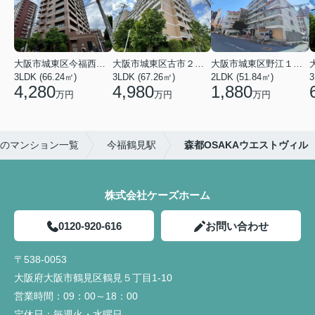
大阪市城東区今福西６丁目
大阪市城東区古市２丁目
大阪市城東区野江１丁目
3LDK (66.24㎡)
3LDK (67.26㎡)
2LDK (51.84㎡)
3
4,280
4,980
1,880
万円
万円
万円
のマンション一覧
今福鶴見駅
森都OSAKAウエストヴィル
株式会社ケーズホーム
0120-920-616
お問い合わせ
〒538-0053
大阪府大阪市鶴見区鶴見５丁目1-10
営業時間：
09：00～18：00
定休日：
毎週火・水曜日