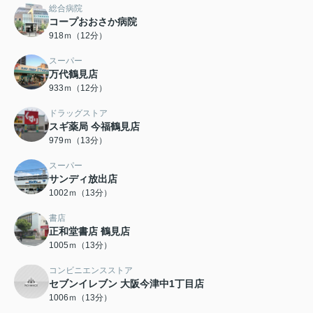
総合病院
コープおおさか病院
918ｍ（12分）
スーパー
万代鶴見店
933ｍ（12分）
ドラッグストア
スギ薬局 今福鶴見店
979ｍ（13分）
スーパー
サンディ放出店
1002ｍ（13分）
書店
正和堂書店 鶴見店
1005ｍ（13分）
コンビニエンスストア
セブンイレブン 大阪今津中1丁目店
1006ｍ（13分）