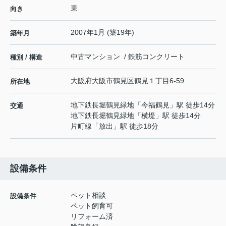
東
向き
2007年1月 (築19年)
築年月
中古マンション / 鉄筋コンクリート
種別 / 構造
大阪府
大阪市鶴見区
鶴見
１丁目6-59
所在地
地下鉄長堀鶴見緑地
「
今福鶴見
」駅 徒歩14分
交通
地下鉄長堀鶴見緑地
「
横堤
」駅 徒歩14分
片町線
「
放出
」駅 徒歩18分
設備条件
ペット相談
設備条件
ペット飼育可
リフォーム済