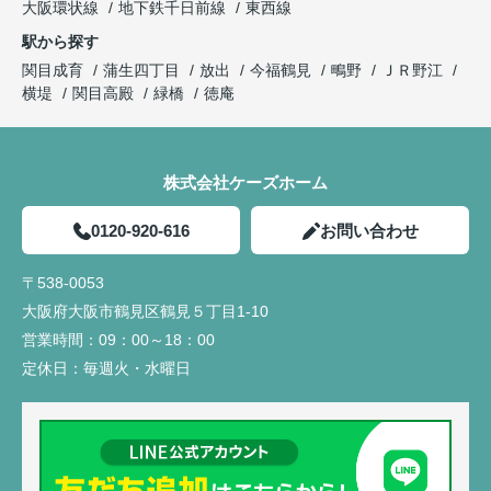
大阪環状線
地下鉄千日前線
東西線
駅から探す
関目成育
蒲生四丁目
放出
今福鶴見
鴫野
ＪＲ野江
横堤
関目高殿
緑橋
徳庵
株式会社ケーズホーム
0120-920-616
お問い合わせ
〒538-0053
大阪府大阪市鶴見区鶴見５丁目1-10
営業時間：
09：00～18：00
定休日：
毎週火・水曜日