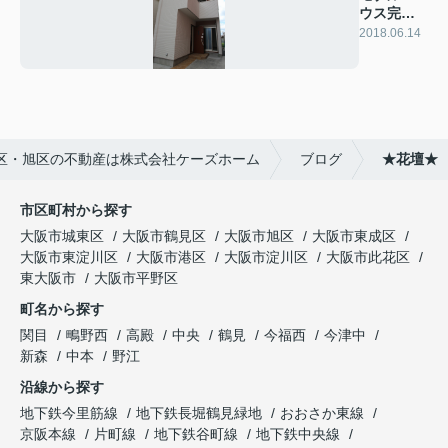
ウス完成
しました♪
2018.06.14
区・旭区の不動産は株式会社ケーズホーム
ブログ
★花壇★
市区町村から探す
大阪市城東区
大阪市鶴見区
大阪市旭区
大阪市東成区
大阪市東淀川区
大阪市港区
大阪市淀川区
大阪市此花区
東大阪市
大阪市平野区
町名から探す
関目
鴫野西
高殿
中央
鶴見
今福西
今津中
新森
中本
野江
沿線から探す
地下鉄今里筋線
地下鉄長堀鶴見緑地
おおさか東線
京阪本線
片町線
地下鉄谷町線
地下鉄中央線