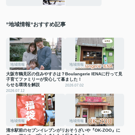
会-
”地域情報”おすすめ記事
地域情報
地域情報
大阪市鶴見区の住みやすさは？
Boulangerie IENAに行って見
子育てファミリーが安心して暮
ました！
らせる環境を解説
2026.07.02
2026.07.12
地域情報
地域情報
清水駅前のセブンイレブンがリ
おそうざいや『OK-ZOO』に