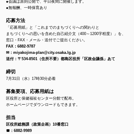
●会議は原則公開で、平日夜間に開催します。
●無報酬、一時保育あり
応募方法
「応募用紙」と「これまでのまちづくりへの関わりと
まちづくりへの思いを含めた自己紹介文（400～1200字程度）」を、
窓口・FAX・メール・送付でご提出ください。
FAX：6882-9787
✉：miyakojima-plan@city.osaka.lg.jp
送付：〒534-8501（住所不要）都島区役所「区政会議係」あて
締切
7月31日（水）17時30分必着
募集要項、応募用紙は
区役所と
保健福祉センター分館で配布。
ホームページでダウンロードもできます。
担当
区役所総務課（政策企画）10番窓口
☎：6882-9989