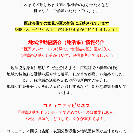
これまで区政とあまり関わる機会のなかった方など、
様々な方にご参加いただいています。
区政会議での意見が区の施策に反映されています
反映された意見から少しではありますがご紹介しましょう！
地域活動協議会（地活協）情報発信
「区民アンケートの結果で、地活協の認知度が低い。
（地域の活動が）分かりやすい発信を考えてほしい。」
↓
地活協を身近に感じていただけるよう、
広報誌での特集のほか、
地域の特色ある活動を紹介する連載「わがまち都島」を始めました。
また、各地域の活動をSNSや区役所内でご紹介し、
地域活動紹介チラシを転入者にお渡しするなど、新たな取組を進めて
います。
コミュニティビジネス
「地域活動をボランティアで進めていくのは限界もある。
今後、具体的にどうしていくかが重要では？」
↓
コミュニティ回収（古紙・衣類分別収集を地域団体等が主体となって