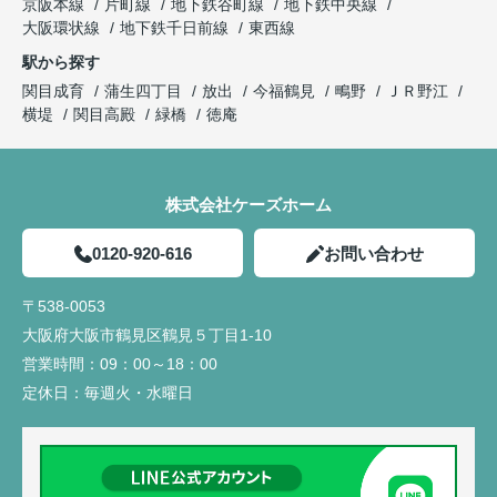
京阪本線
片町線
地下鉄谷町線
地下鉄中央線
大阪環状線
地下鉄千日前線
東西線
駅から探す
関目成育
蒲生四丁目
放出
今福鶴見
鴫野
ＪＲ野江
横堤
関目高殿
緑橋
徳庵
株式会社ケーズホーム
0120-920-616
お問い合わせ
〒538-0053
大阪府大阪市鶴見区鶴見５丁目1-10
営業時間：
09：00～18：00
定休日：
毎週火・水曜日