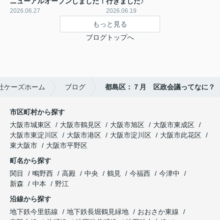
ニューアルオープンしました！
行きました♪
2026.06.27
2026.06.19
もっと見る
ブログトップへ
社ケーズホーム
ブログ
都島区：７月 区政会議ってなに？
市区町村から探す
大阪市城東区
大阪市鶴見区
大阪市旭区
大阪市東成区
大阪市東淀川区
大阪市港区
大阪市淀川区
大阪市此花区
東大阪市
大阪市平野区
町名から探す
関目
鴫野西
高殿
中央
鶴見
今福西
今津中
新森
中本
野江
沿線から探す
地下鉄今里筋線
地下鉄長堀鶴見緑地
おおさか東線