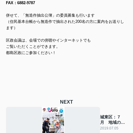
FAX：6882-9787
併せて、「無造作抽出公簿」の委員募集も行います
（住民基本台帳から無造作で抽出された200名の方に案内をお送りし
ます）
区政会議は、会場での傍聴やインターネットでも
ご覧いただくことができます。
都島区政にご参加ください！
NEXT
城東区：７
月 地域の絆-
地域活動協議
2019.07.05