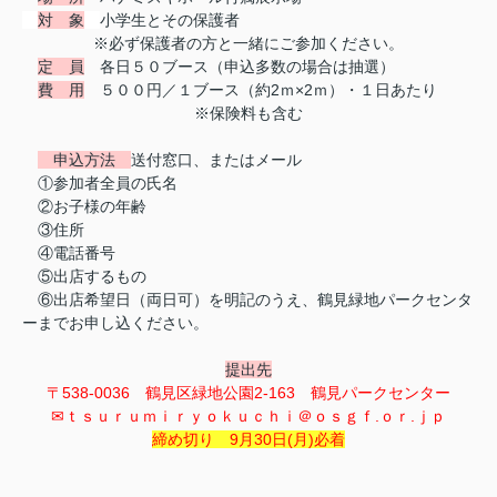
対 象
小学生とその保護者
※必ず保護者の方と一緒にご参加ください。
定 員
各日５０ブース（申込多数の場合は抽選）
費 用
５００円／１ブース（約2ｍ×2ｍ）・１日あたり
※保険料も含む
申込方法
送付窓口、またはメール
①参加者全員の氏名
②お子様の年齢
③住所
④電話番号
⑤出店するもの
⑥出店希望日（両日可）を明記のうえ、鶴見緑地パークセンタ
ーまでお申し込ください。
提出先
〒538-0036 鶴見区緑地公園2-163 鶴見パークセンター
✉ｔｓｕｒｕｍｉｒｙｏｋｕｃｈｉ＠ｏｓｇｆ.ｏｒ.ｊｐ
締め切り 9月30日(月)必着