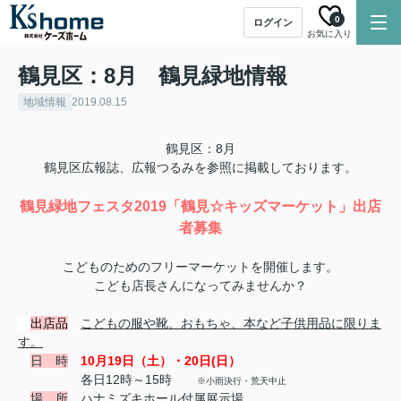
0
ログイン
お気に入り
鶴見区：8月 鶴見緑地情報
地域情報
2019.08.15
鶴見区：8月
鶴見区広報誌、広報つるみを参照に掲載しております。
鶴見緑地フェスタ2019「鶴見☆キッズマーケット」出店
者募集
こどものためのフリーマーケットを開催します。
こども店長さんになってみませんか？
出店品
こどもの服や靴、おもちゃ、本など子供用品に限りま
す。
日 時
10月19日（土）・20日(日）
各日12時～15時
※小雨決行・荒天中止
場 所
ハナミズキホール付属展示場