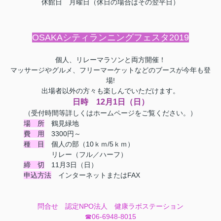
休館日 月曜日（休日の場合はその翌平日）
OSAKAシティランニングフェスタ2019
個人、リレーマラソンと両方開催！
マッサージやグルメ、フリーマーケットなどのブースが今年も登
場!
出場者以外の方々も楽しんでいただけます。
日時 12月1日（日）
（受付時間等詳しくはホームページをご覧ください。）
場 所
鶴見緑地
費 用
3300円～
種 目
個人の部（10ｋｍ/5ｋｍ）
リレー（フル／ハーフ）
締 切
11月3日（日）
申込方法
インターネットまたはFAX
問合せ 認定NPO法人 健康ラボステーション
☎06-6948-8015