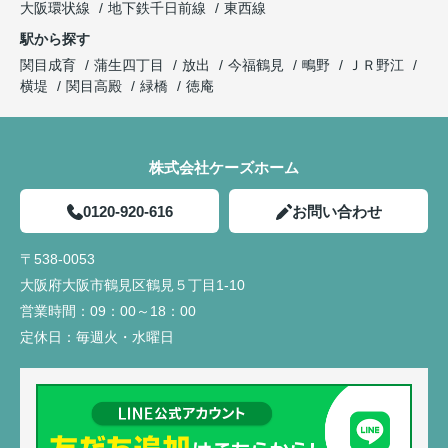
大阪環状線
地下鉄千日前線
東西線
駅から探す
関目成育
蒲生四丁目
放出
今福鶴見
鴫野
ＪＲ野江
横堤
関目高殿
緑橋
徳庵
株式会社ケーズホーム
0120-920-616
お問い合わせ
〒538-0053
大阪府大阪市鶴見区鶴見５丁目1-10
営業時間：
09：00～18：00
定休日：
毎週火・水曜日