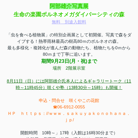
阿部雄介写真展
生命の楽園ボルネオメガダイバーシティの森
無料 別途入館料
「虫を食べる植物展」の特別企画展として初開催。写真で森をダ
イブする！熱帯雨林最高の樹高80ｍのボルネオの森。
最も多様化・複雑化が進んだ森の動物たち、植物たちを0ｍから
80ｍまで丁寧に追います。
期間9月23日(月・祝)まで
場所 2階展示室
8月11日（日）には阿部雄介氏本人によるギャラリートーク（11
時～11時45分）咲くや塾（13時30分～15時）も開催！
申込・問合せ 咲くやこの花館
☎06-6912-0055
ＨＰ ｈｔｔｐｓ：//ｗｗｗ．ｓａｋｕｙａｋｏｎｏｈａｎａ．
ｊｐ/
開館時間 10時～」17時（入館は16時30分まで）