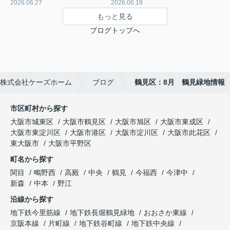
2026.06.27
2026.06.19
もっと見る
ブログトップへ
株式会社ケーズホーム
ブログ
鶴見区：8月 鶴見緑地情報
市区町村から探す
大阪市城東区
大阪市鶴見区
大阪市旭区
大阪市東成区
大阪市東淀川区
大阪市港区
大阪市淀川区
大阪市此花区
東大阪市
大阪市平野区
町名から探す
関目
鴫野西
高殿
中央
鶴見
今福西
今津中
新森
中本
野江
沿線から探す
地下鉄今里筋線
地下鉄長堀鶴見緑地
おおさか東線
京阪本線
片町線
地下鉄谷町線
地下鉄中央線