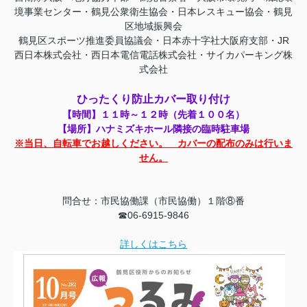
境事業センター・鶴見公衆衛生協会・日本レスキュー協会・鶴見
区地域振興会
鶴見区スポーツ推進委員協議会・日本赤十字社大阪府支部・JR
西日本株式会社・西日本電信電話株式会社・サイカパーキング株
式会社
ひったくり防止カバー取り付け
【時間】１１時～１２時（先着１００名）
【場所】ハナミズキホール隣接の臨時駐車場
※当日、自転車でお越しください。 カバーの配布のみは行いま
せん。
問合せ：市民協働課（市民協働）１階⑧番
☎06-6915-9846
詳しくはこちら