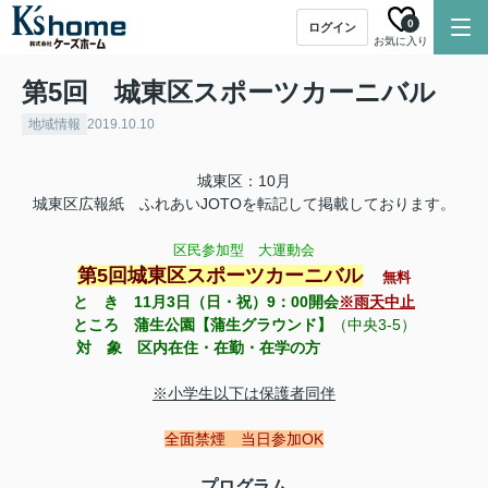
0
ログイン
お気に入り
第5回 城東区スポーツカーニバル
地域情報
2019.10.10
城東区：10月
城東区広報紙 ふれあいJOTOを転記して掲載しております。
区民参加型 大運動会
第5回城東区スポーツカーニバル
無料
と き 11月3日（日・祝）9：00開会
※雨天中止
ところ 蒲生公園【蒲生グラウンド】
（中央3-5）
対 象 区内在住・在勤・在学の方
※小学生以下は保護者同伴
全面禁煙
当日参加OK
プログラム