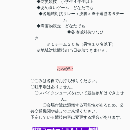
◆防災競技 小学生４年生以上
◆あめ食いゲーム どなたでも
◆各地域対抗リレー＜決勝＞※予選勝者６チー
ム
◆障害物競走 どなたでも
◆各地域対抗つなひ
き
※１チーム２０名（男性１０名以下）
※地域対抗競技の当日参加できません。
おねがい
〇ごみは各自でお持ち帰りください。
〇駐車場はありません。
〇スパイクシューズをはいて競技参加はできませ
ん。
〇会場付近は混雑する可能性があるため、公
共交通機関や徒歩でご来場ください。
予定している競技内容は変更する場合があります。
体験コーナーもあるよ！ 無料