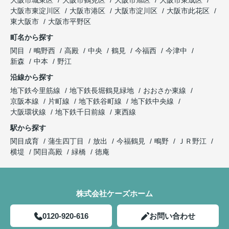
大阪市東淀川区
大阪市港区
大阪市淀川区
大阪市此花区
東大阪市
大阪市平野区
町名から探す
関目
鴫野西
高殿
中央
鶴見
今福西
今津中
新森
中本
野江
沿線から探す
地下鉄今里筋線
地下鉄長堀鶴見緑地
おおさか東線
京阪本線
片町線
地下鉄谷町線
地下鉄中央線
大阪環状線
地下鉄千日前線
東西線
駅から探す
関目成育
蒲生四丁目
放出
今福鶴見
鴫野
ＪＲ野江
横堤
関目高殿
緑橋
徳庵
株式会社ケーズホーム
0120-920-616
お問い合わせ