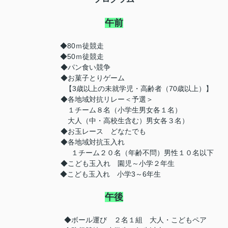
午前
◆80ｍ徒競走
◆50ｍ徒競走
◆パン食い競争
◆お菓子とりゲーム
【3歳以上の未就学児・高齢者（70歳以上）】
◆各地域対抗リレー＜予選＞
１チーム８名（小学生男女各１名）
大人（中・高校生含む）男女各３名）
◆お玉レース どなたでも
◆各地域対抗玉入れ
１チーム２０名（年齢不問）男性１０名以下
◆こども玉入れ 園児～小学２年生
◆こども玉入れ 小学3～6年生
午後
◆ボール運び ２名１組 大人・こどもペア