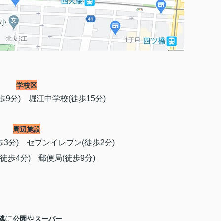
学校区
歩9分) 堀江中学校(徒歩15分)
周辺施設
3分) セブンイレブン(徒歩2分)
徒歩4分) 郵便局(徒歩9分)
に
や
隣
公園
スーパー