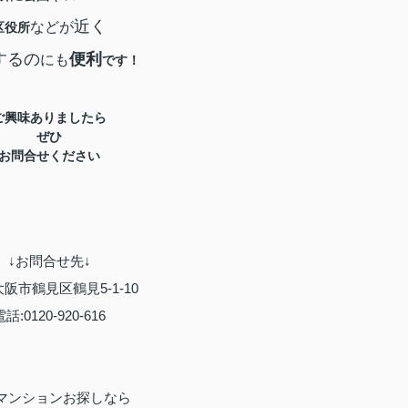
近く
などが
区役所
するの
便利
にも
です！
ご興味ありましたら
ぜひ
お問合せください
↓お問合せ先↓
大阪市鶴見区鶴見5-1-10
電話:0120-920-616
マンションお探しなら