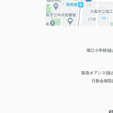
堀江小学校(徒
阪急オアシス(徒歩
日新会病院(
近