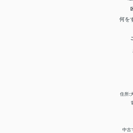
何を
住所:
中古