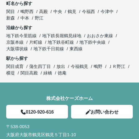
町名から探す
関目
鴫野西
高殿
中央
鶴見
今福西
今津中
新森
中本
野江
沿線から探す
地下鉄今里筋線
地下鉄長堀鶴見緑地
おおさか東線
京阪本線
片町線
地下鉄谷町線
地下鉄中央線
大阪環状線
地下鉄千日前線
東西線
駅から探す
関目成育
蒲生四丁目
放出
今福鶴見
鴫野
ＪＲ野江
横堤
関目高殿
緑橋
徳庵
株式会社ケーズホーム
0120-920-616
お問い合わせ
〒538-0053
大阪府大阪市鶴見区鶴見５丁目1-10