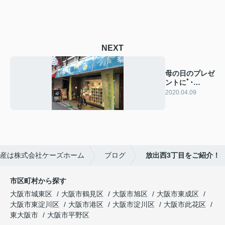
NEXT
母の日のプレゼ
ントにﾟ･
*:.｡..｡.:*･ﾟﾟ･
2020.04.09
*:.｡..｡.:*･ﾟ
産は株式会社ケーズホーム
ブログ
放出西3丁目をご紹介！
市区町村から探す
大阪市城東区
大阪市鶴見区
大阪市旭区
大阪市東成区
大阪市東淀川区
大阪市港区
大阪市淀川区
大阪市此花区
東大阪市
大阪市平野区