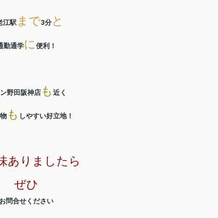
まで
と
老江駅
3分
に
通勤通学
便利！
も
ン野田阪神店
近く
も
物
しやすい好立地！
味ありましたら
ぜひ
お問合せください