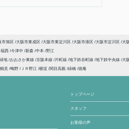
阪市旭区
大阪市東成区
大阪市東淀川区
大阪市港区
大阪市淀川区
大
今福西
今津中
新森
中本
野江
見緑地
おおさか東線
京阪本線
片町線
地下鉄谷町線
地下鉄中央線
大
鶴見
鴫野
ＪＲ野江
横堤
関目高殿
緑橋
徳庵
トップページ
スタッフ
お客様の声