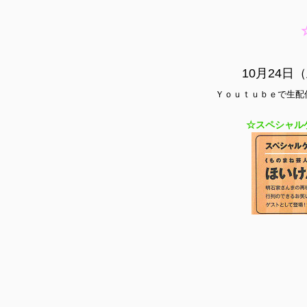
10月24日
Ｙｏｕｔｕｂｅで生配
☆スペシャル