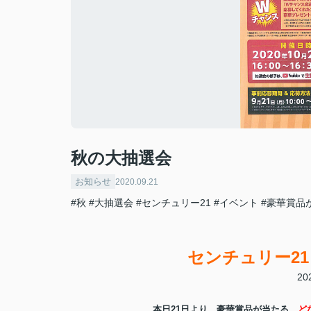
秋の大抽選会
お知らせ
2020.09.21
#秋
#大抽選会
#センチュリー21
#イベント
#豪華賞品
センチュリー2
2
本日21日より、豪華賞品が当たる、
ど