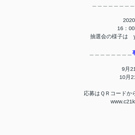
＿＿＿＿＿＿＿＿
20
16：0
抽選会の様子は y
＿＿＿＿＿＿＿＿
9月2
10月
応募はＱＲコードか
www.c21k