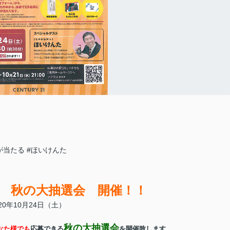
が当たる
#ほいけんた
1 秋の大抽選会 開催！！
020年10月24日（土）
秋の大抽選会
なた様でも
応募できる
を開催致します。