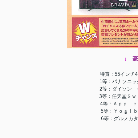
↓
豪
特賞：55イン
1等：パナソニッ
2等：ダイソ
3等：任
4等：Ａｐ
5等：Ｙ
6等：グルメカタ