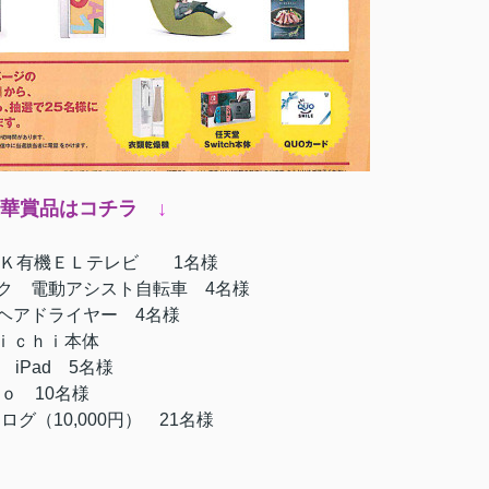
華賞品はコチラ
↓
チ4Ｋ有機ＥＬテレビ 1名様
ク 電動アシスト自転車 4名様
ン ヘアドライヤー 4名様
天堂Ｓｗｉｃｈｉ本体
ｐｌｅ iPad 5名様
ｏｇｉｂｏ 10名様
ログ（10,000円） 21名様