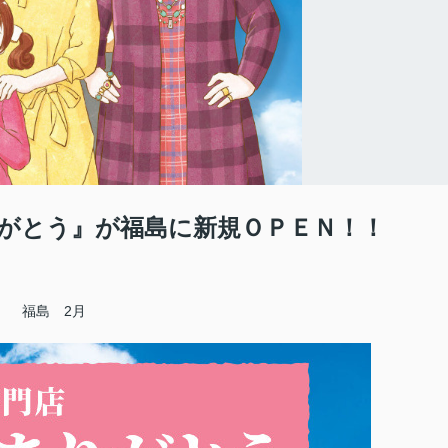
がとう』が福島に新規ＯＰＥＮ！！
福島 2月