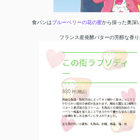
食パンは
ブルーベリーの花の蜜
から採った奥深
フランス産発酵バターの芳醇な香り