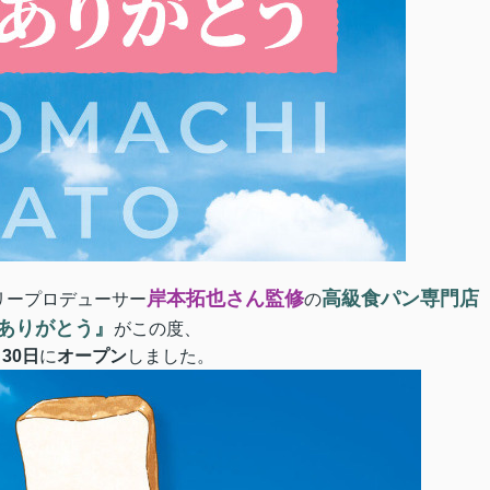
岸本拓也さん監修
高級食パン専門店
リープロデューサー
の
ありがとう』
がこの度、
月30日
に
オープン
しました。