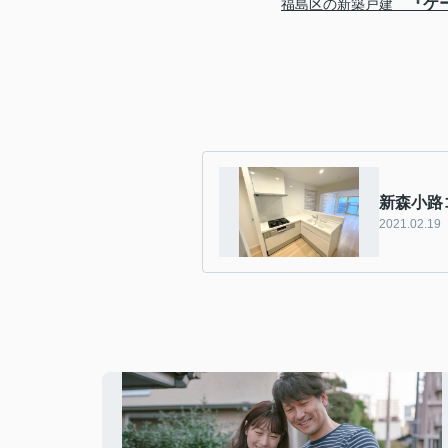
『ケ
福島区の新築戸建
新森小路
2021.02.19