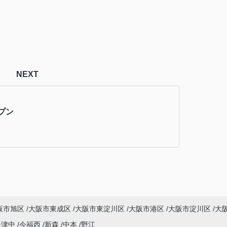
NEXT
プン
阪市旭区
大阪市東成区
大阪市東淀川区
大阪市港区
大阪市淀川区
大
今津中
今福西
新森
中本
野江