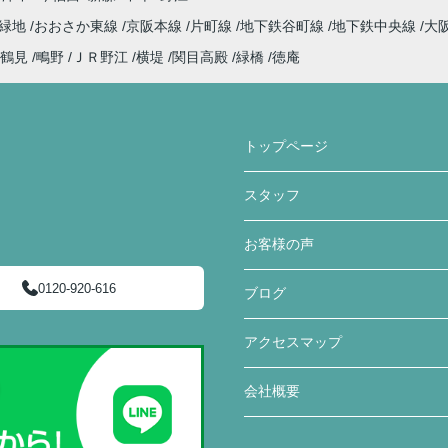
見緑地
おおさか東線
京阪本線
片町線
地下鉄谷町線
地下鉄中央線
大
鶴見
鴫野
ＪＲ野江
横堤
関目高殿
緑橋
徳庵
トップページ
スタッフ
お客様の声
0120-920-616
ブログ
アクセスマップ
会社概要