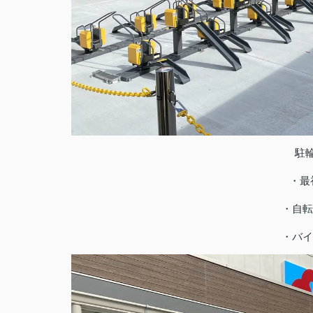
駐
・最
・自転
・バイ