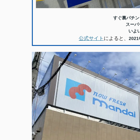
すぐ裏パチン
スーパ
いよ
公式サイト
によると、
202