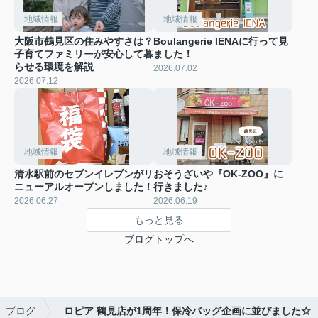
地域情報
地域情報
大阪市鶴見区の住みやすさは？
Boulangerie IENAに行って見
子育てファミリーが安心して暮
ました！
らせる環境を解説
2026.07.02
2026.07.12
地域情報
地域情報
清水駅前のセブンイレブンがリ
おそうざいや『OK-ZOO』に
ニューアルオープンしました！
行きました♪
2026.06.27
2026.06.19
もっと見る
ブログトップへ
ブログ
ロピア 鶴見店が1周年！保冷バッグ企画に並びました☆