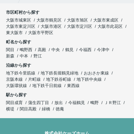
市区町村から探す
大阪市城東区
大阪市鶴見区
大阪市旭区
大阪市東成区
大阪市東淀川区
大阪市港区
大阪市淀川区
大阪市此花区
東大阪市
大阪市平野区
町名から探す
関目
鴫野西
高殿
中央
鶴見
今福西
今津中
新森
中本
野江
沿線から探す
地下鉄今里筋線
地下鉄長堀鶴見緑地
おおさか東線
京阪本線
片町線
地下鉄谷町線
地下鉄中央線
大阪環状線
地下鉄千日前線
東西線
駅から探す
関目成育
蒲生四丁目
放出
今福鶴見
鴫野
ＪＲ野江
横堤
関目高殿
緑橋
徳庵
株式会社ケーズホーム