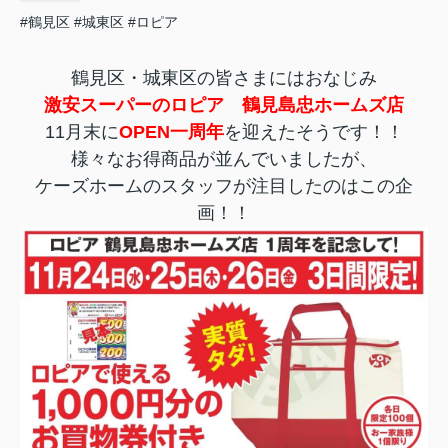
#鶴見区
#城東区
#ロピア
鶴見区・城東区の皆さまにはおなじみ
激安スーパーのロピア 鶴見島忠ホームズ店
11月末に
OPEN一
周
年
を迎えたそうです！！
様々なお得商品が並んでいましたが、
ケーズホームのスタッフが注目したのはこの企
画！！