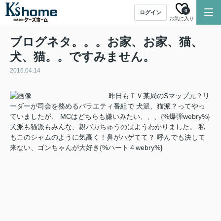
0
ログイン
お気に入り
ブログネタ。。。お家、お家、猫、
犬、猫。。ですみません。
2016.04.14
昨日もＴＶ某局のSマップ元？リ
ーダーが司会を務めるバラエティ番組で 犬派、猫派？ってやっ
ていましたが、 MCはどちらも嫌いみたい、、、{%爆弾webry%}
犬派も猫派もみんな、親バカちゅうのはようわかりました。 私
もこのシャムのように気高く！鼻がハゲてて？ 呼んでも決して
来ない、ゴンちゃんが大好き{%ハート４webry%}