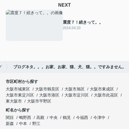
NEXT
震度７！続きって。。
2016.04.20
グ
ブログネタ。。。お家、お家、猫、犬、猫。。ですみません。
市区町村から探す
大阪市城東区
大阪市鶴見区
大阪市旭区
大阪市東成区
大阪市東淀川区
大阪市港区
大阪市淀川区
大阪市此花区
東大阪市
大阪市平野区
町名から探す
関目
鴫野西
高殿
中央
鶴見
今福西
今津中
新森
中本
野江