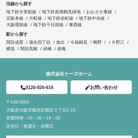
沿線から探す
地下鉄今里筋線
地下鉄長堀鶴見緑地
おおさか東線
京阪本線
片町線
地下鉄谷町線
地下鉄中央線
大阪環状線
地下鉄千日前線
東西線
駅から探す
関目成育
蒲生四丁目
放出
今福鶴見
鴫野
ＪＲ野江
横堤
関目高殿
緑橋
徳庵
株式会社ケーズホーム
0120-920-616
お問い合わせ
〒538-0053
大阪府大阪市鶴見区鶴見５丁目1-10
営業時間：
09：00～18：00
定休日：
毎週火・水曜日