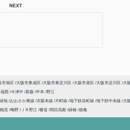
NEXT
阪市旭区
大阪市東成区
大阪市東淀川区
大阪市港区
大阪市淀川区
大
今福西
今津中
新森
中本
野江
見緑地
おおさか東線
京阪本線
片町線
地下鉄谷町線
地下鉄中央線
大
鶴見
鴫野
ＪＲ野江
横堤
関目高殿
緑橋
徳庵