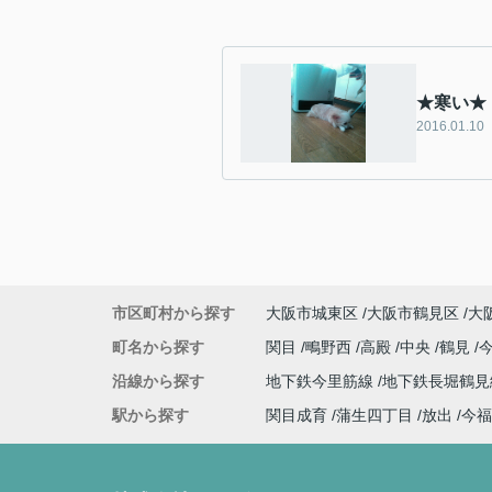
★寒い★
2016.01.10
市区町村から探す
大阪市城東区
大阪市鶴見区
大
町名から探す
関目
鴫野西
高殿
中央
鶴見
沿線から探す
地下鉄今里筋線
地下鉄長堀鶴
駅から探す
関目成育
蒲生四丁目
放出
今福