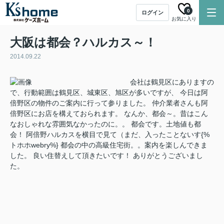
0
ログイン
お気に入り
大阪は都会？ハルカス～！
2014.09.22
会社は鶴見区にありますの
で、行動範囲は鶴見区、城東区、旭区が多いですが、 今日は阿
倍野区の物件のご案内に行って参りました。 仲介業者さんも阿
倍野区にお店を構えておられます。 なんか、都会～。昔はこん
なおしゃれな雰囲気なかったのに。。 都会です。土地値も都
会！ 阿倍野ハルカスを横目で見て（まだ、入ったことないす{%
トホホwebry%} 都会の中の高級住宅街。。案内を楽しんできま
した。 良い住替えして頂きたいです！ ありがとうございまし
た。