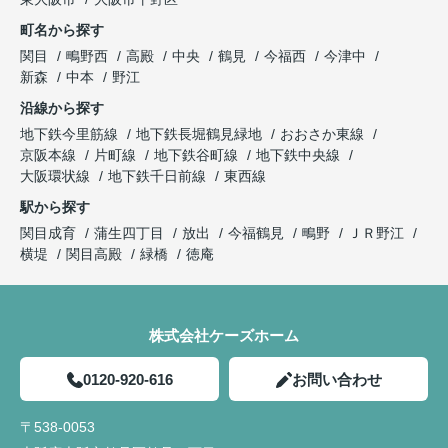
町名から探す
関目
鴫野西
高殿
中央
鶴見
今福西
今津中
新森
中本
野江
沿線から探す
地下鉄今里筋線
地下鉄長堀鶴見緑地
おおさか東線
京阪本線
片町線
地下鉄谷町線
地下鉄中央線
大阪環状線
地下鉄千日前線
東西線
駅から探す
関目成育
蒲生四丁目
放出
今福鶴見
鴫野
ＪＲ野江
横堤
関目高殿
緑橋
徳庵
株式会社ケーズホーム
0120-920-616
お問い合わせ
〒538-0053