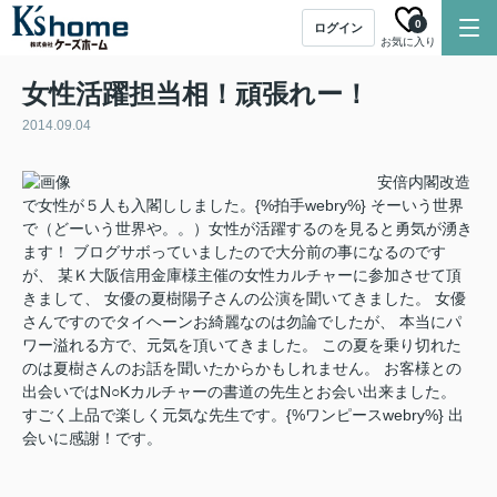
0
ログイン
お気に入り
女性活躍担当相！頑張れー！
2014.09.04
安倍内閣改造
で女性が５人も入閣ししました。{%拍手webry%} そーいう世界
で（どーいう世界や。。）女性が活躍するのを見ると勇気が湧き
ます！ ブログサボっていましたので大分前の事になるのです
が、 某Ｋ大阪信用金庫様主催の女性カルチャーに参加させて頂
きまして、 女優の夏樹陽子さんの公演を聞いてきました。 女優
さんですのでタイヘーンお綺麗なのは勿論でしたが、 本当にパ
ワー溢れる方で、元気を頂いてきました。 この夏を乗り切れた
のは夏樹さんのお話を聞いたからかもしれません。 お客様との
出会いではN○Kカルチャーの書道の先生とお会い出来ました。
すごく上品で楽しく元気な先生です。{%ワンピースwebry%} 出
会いに感謝！です。