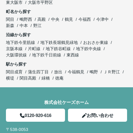
東大阪市
大阪市平野区
町名から探す
関目
鴫野西
高殿
中央
鶴見
今福西
今津中
新森
中本
野江
沿線から探す
地下鉄今里筋線
地下鉄長堀鶴見緑地
おおさか東線
京阪本線
片町線
地下鉄谷町線
地下鉄中央線
大阪環状線
地下鉄千日前線
東西線
駅から探す
関目成育
蒲生四丁目
放出
今福鶴見
鴫野
ＪＲ野江
横堤
関目高殿
緑橋
徳庵
株式会社ケーズホーム
0120-920-616
お問い合わせ
〒538-0053