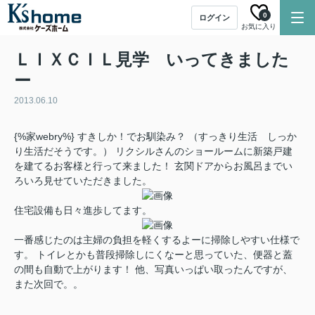
0
ログイン
お気に入り
ＬＩＸＣＩＬ見学 いってきました
ー
2013.06.10
{%家webry%} すきしか！でお馴染み？ （すっきり生活 しっか
り生活だそうです。） リクシルさんのショールームに新築戸建
を建てるお客様と行って来ました！ 玄関ドアからお風呂までい
ろいろ見せていただきました。
住宅設備も日々進歩してます。
一番感じたのは主婦の負担を軽くするよーに掃除しやすい仕様で
す。 トイレとかも普段掃除しにくなーと思っていた、便器と蓋
の間も自動で上がります！ 他、写真いっぱい取ったんですが、
また次回で。。