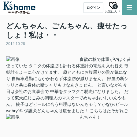
0
ログイン
お気に入り
どんちゃん、ごんちゃん、痩せたっ
しょ！私は・・
2012.10.28
食欲の秋で体重がやばく昔
使っていた タニタの体脂肪も計れる体重計の電池を入れ替え 毎
朝計るよーに心がけてます。 歳とともにお腹周りの贅が気にな
り 自転車通勤にもかかわらず体脂肪が減りません。 部屋の断シ
ャリと共に身体の断シャリもせなあきません。 と言いながら今
日は会社のお食事会で 中華をタラフクご馳走になりました。 だ
って東天紅じこみの調理人のマスターでめちゃおいしいんやも
ん。 餃子ほどビールに合う料理はないんちゃう？かな{%ビール
webry%} 保護犬どんちゃんは痩せました！
こちらはたそがれご
んちゃん！