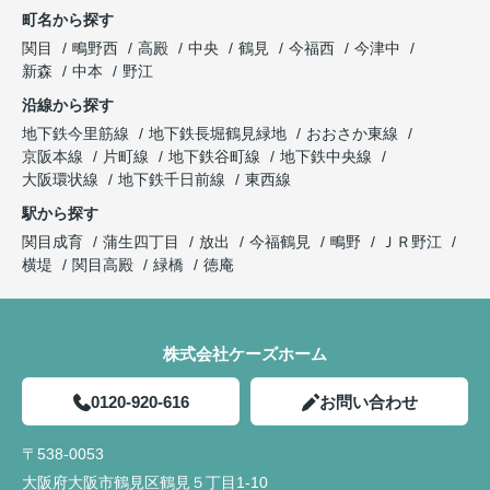
町名から探す
関目
鴫野西
高殿
中央
鶴見
今福西
今津中
新森
中本
野江
沿線から探す
地下鉄今里筋線
地下鉄長堀鶴見緑地
おおさか東線
京阪本線
片町線
地下鉄谷町線
地下鉄中央線
大阪環状線
地下鉄千日前線
東西線
駅から探す
関目成育
蒲生四丁目
放出
今福鶴見
鴫野
ＪＲ野江
横堤
関目高殿
緑橋
徳庵
株式会社ケーズホーム
0120-920-616
お問い合わせ
〒538-0053
大阪府大阪市鶴見区鶴見５丁目1-10