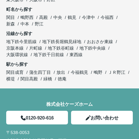
町名から探す
関目
鴫野西
高殿
中央
鶴見
今津中
今福西
新森
中本
野江
沿線から探す
地下鉄今里筋線
地下鉄長堀鶴見緑地
おおさか東線
京阪本線
片町線
地下鉄谷町線
地下鉄中央線
大阪環状線
地下鉄千日前線
東西線
駅から探す
関目成育
蒲生四丁目
放出
今福鶴見
鴫野
ＪＲ野江
横堤
関目高殿
緑橋
徳庵
株式会社ケーズホーム
0120-920-616
お問い合わせ
〒538-0053