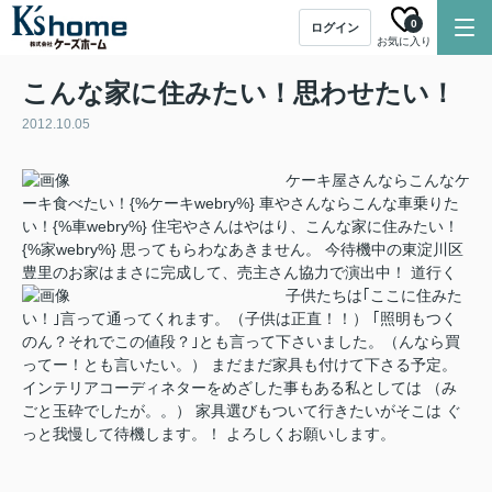
0
ログイン
お気に入り
こんな家に住みたい！思わせたい！
2012.10.05
ケーキ屋さんならこんなケ
ーキ食べたい！{%ケーキwebry%} 車やさんならこんな車乗りた
い！{%車webry%} 住宅やさんはやはり、こんな家に住みたい！
{%家webry%} 思ってもらわなあきません。 今待機中の東淀川区
豊里のお家はまさに完成して、売主さん協力で演出中！
道行く
子供たちは｢ここに住みた
い！｣言って通ってくれます。（子供は正直！！） ｢照明もつく
のん？それでこの値段？｣とも言って下さいました。（んなら買
ってー！とも言いたい。） まだまだ家具も付けて下さる予定。
インテリアコーディネターをめざした事もある私としては （み
ごと玉砕でしたが。。） 家具選びもついて行きたいがそこは ぐ
っと我慢して待機します。！ よろしくお願いします。