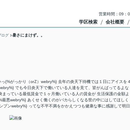
営業時間：09：
学区検索
会社概要
暑さにまけず。。
ブログ
%がっかり（orZ）webry%} 去年の炎天下待機では１日にアイスを
ebry%} でも今日炎天下で働いている人達を見て、皆がんばってるよな
決まっている最低賃金で１ヶ月働いている人の賃金が 生活保護の金額よ
最悪webry%} あくせく働くのがバカらしくなる世の中にはしてほしく
プンwebry%} ってな不平不満をかかえつつも健康な事に感謝して明日