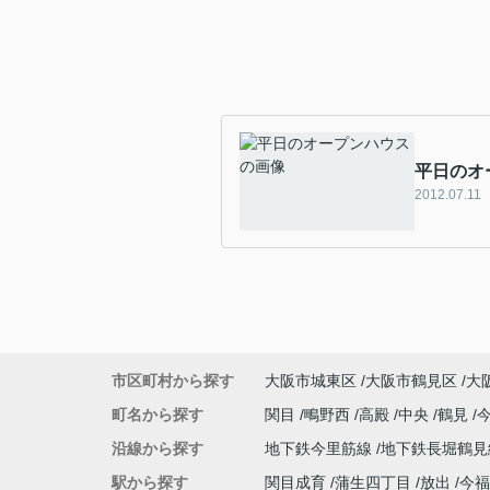
平日のオ
2012.07.11
市区町村から探す
大阪市城東区
大阪市鶴見区
大
町名から探す
関目
鴫野西
高殿
中央
鶴見
沿線から探す
地下鉄今里筋線
地下鉄長堀鶴
駅から探す
関目成育
蒲生四丁目
放出
今福