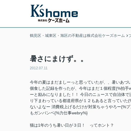
鶴見区・城東区・旭区の不動産は株式会社ケーズホーム
暑さにまけず。。
2012.07.11
今年の夏はまだましーっと思っていたが、、暑いあづいっ{
個食した記録を作ったが、今年はまだ１個程度{%拍手w
ーと励みになりました！！ 今日のニュースで自治体で
り下まわっている都道府県が１２もあると言っていた{%
ないよなー 消費税上げるだけが対策ちゃうやろー{%プン
もガンバンベ{%力仕事webry%}
猫は1年のうち暑い日が３日！ ってホント？