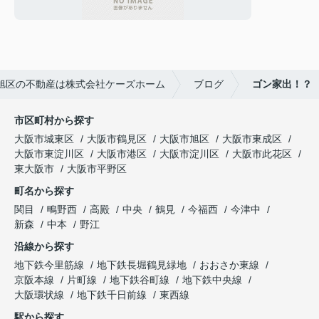
旭区の不動産は株式会社ケーズホーム
ブログ
ゴン家出！？
市区町村から探す
大阪市城東区
大阪市鶴見区
大阪市旭区
大阪市東成区
大阪市東淀川区
大阪市港区
大阪市淀川区
大阪市此花区
東大阪市
大阪市平野区
町名から探す
関目
鴫野西
高殿
中央
鶴見
今福西
今津中
新森
中本
野江
沿線から探す
地下鉄今里筋線
地下鉄長堀鶴見緑地
おおさか東線
京阪本線
片町線
地下鉄谷町線
地下鉄中央線
大阪環状線
地下鉄千日前線
東西線
駅から探す