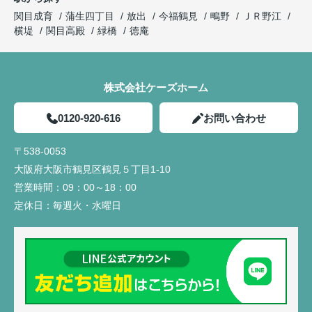
関目成育
蒲生四丁目
放出
今福鶴見
鴫野
ＪＲ野江
横堤
関目高殿
緑橋
徳庵
株式会社ケーズホーム
0120-920-616
お問い合わせ
〒538-0053
大阪府大阪市鶴見区鶴見５丁目1-10
営業時間：
09：00～18：00
定休日：
毎週火・水曜日