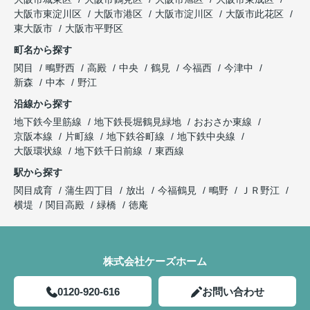
大阪市東淀川区
大阪市港区
大阪市淀川区
大阪市此花区
東大阪市
大阪市平野区
町名から探す
関目
鴫野西
高殿
中央
鶴見
今福西
今津中
新森
中本
野江
沿線から探す
地下鉄今里筋線
地下鉄長堀鶴見緑地
おおさか東線
京阪本線
片町線
地下鉄谷町線
地下鉄中央線
大阪環状線
地下鉄千日前線
東西線
駅から探す
関目成育
蒲生四丁目
放出
今福鶴見
鴫野
ＪＲ野江
横堤
関目高殿
緑橋
徳庵
株式会社ケーズホーム
0120-920-616
お問い合わせ