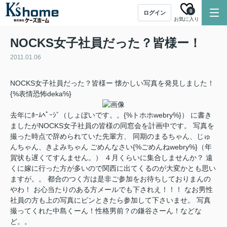
0
ログイン
お気に入り
NOCKS女子社員だった？皆様ー！
2011.01.06
NOCKS女子社員だった？皆様ー 懐かしい写真を発見しました！
{%表情恐怖deka%}
去年にﾎｰﾑﾍﾟｰｼﾞ（しょぼいです。。{%トホホwebry%}） に書き
ましたがNOCKS女子社員の皆様の同窓会を計画中です。 写真を
撮った時点で辞められていた先輩方、 同期のまるちゃん、じゅ
んちゃん、きよみちゃん ごめんなさい{%ごめんねwebry%}（年
賀状も遅くてすんません。） ４月くらいに集合しませんか？ 遠
くに嫁に行った方が多いので関西に出てくるのが大変かとも思い
ますが。。 都合のつく方は是非ご参加をお待ちしておりまんの
やわ！ お心当たりのある方メールでも下されえ！！！ なお男性
社員の方も上の写真にピンときたら参加して下さいませ。 写真
撮ってくれた中島くーん！性格男前？の鎌谷さーん！などな
ど。。