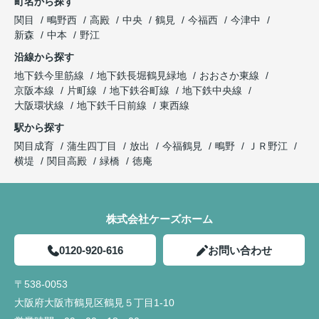
町名から探す
関目
鴫野西
高殿
中央
鶴見
今福西
今津中
新森
中本
野江
沿線から探す
地下鉄今里筋線
地下鉄長堀鶴見緑地
おおさか東線
京阪本線
片町線
地下鉄谷町線
地下鉄中央線
大阪環状線
地下鉄千日前線
東西線
駅から探す
関目成育
蒲生四丁目
放出
今福鶴見
鴫野
ＪＲ野江
横堤
関目高殿
緑橋
徳庵
株式会社ケーズホーム
0120-920-616
お問い合わせ
〒538-0053
大阪府大阪市鶴見区鶴見５丁目1-10