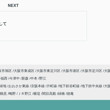
NEXT
して
阪市旭区
大阪市東成区
大阪市東淀川区
大阪市港区
大阪市淀川区
大
今福西
今津中
新森
中本
野江
見緑地
おおさか東線
京阪本線
片町線
地下鉄谷町線
地下鉄中央線
大
鶴見
鴫野
ＪＲ野江
横堤
関目高殿
緑橋
徳庵