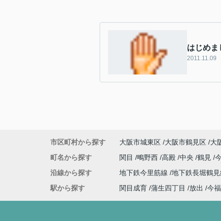
はじめま
2011.11.09
市区町村から探す
大阪市城東区
大阪市鶴見区
大
町名から探す
関目
鴫野西
高殿
中央
鶴見
沿線から探す
地下鉄今里筋線
地下鉄長堀鶴
駅から探す
関目成育
蒲生四丁目
放出
今福